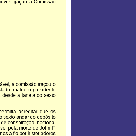
 investigação: a Comissão
ável, a comissão traçou o
stado, matou o presidente
s, desde a janela do sexto
ermitia acreditar que os
do sexto andar do depósito
 de conspiração, nacional
el pela morte de John F.
os a fio por historiadores