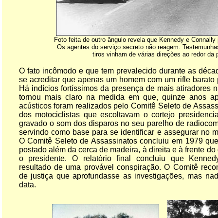
Foto feita de outro ângulo revela que Kennedy e Connally 
Os agentes do serviço secreto não reagem. Testemunha
tiros vinham de várias direções ao redor da 
O fato incômodo e que tem prevalecido durante as década
se acreditar que apenas um homem com um rifle barato p
Há indícios fortíssimos da presença de mais atiradores n
tornou mais claro na medida em que, quinze anos ap
acústicos foram realizados pelo Comitê Seleto de Assa
dos motociclistas que escoltavam o cortejo presidenci
gravado o som dos disparos no seu parelho de radiocom
servindo como base para se identificar e assegurar no 
O Comitê Seleto de Assassinatos concluiu em 1979 que 
postado além da cerca de madeira, à direita e à frente do 
o presidente. O relatório final concluiu que Kenne
resultado de uma provável conspiração. O Comitê rec
de justiça que aprofundasse as investigações, mas nada
data.