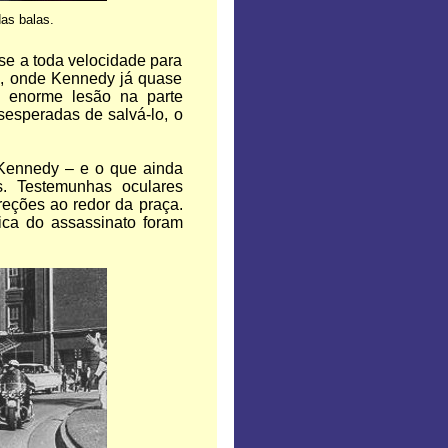
as balas.
-se a toda velocidade para
al, onde Kennedy já quase
 enorme lesão na parte
sesperadas de salvá-lo, o
 Kennedy – e o que ainda
s. Testemunhas oculares
reções ao redor da praça.
ica do assassinato foram