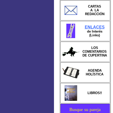
CARTAS
A LA
REDACCIÓN
ENLACES
de Interés
(Links)
LOS
COMENTARIOS
DE CUPERTINA
AGENDA
HOLÍSTICA
LIBROS!!
Busque su pareja