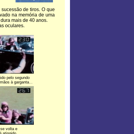
 sucessão de tiros. O que
gravado na memória de uma
 dura mais de 40 anos.
s oculares.
ido pelo segundo
 mãos à garganta...
se volta e
 atingido.