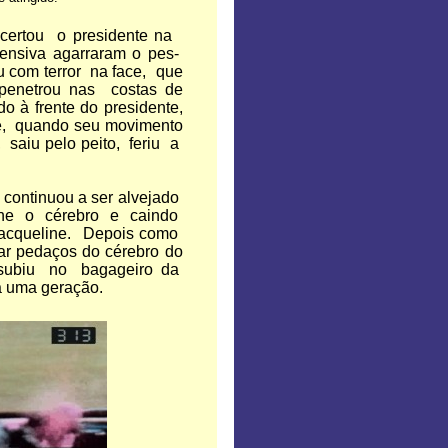
 acertou o presidente na
ensiva agarraram o pes-
com terror na face, que
 penetrou nas costas de
 à frente do presidente,
nte, quando seu movimento
 saiu pelo peito, feriu a
 continuou a ser alvejado
-lhe o cérebro e caindo
 Jacqueline. Depois como
ar pedaços do cérebro do
subiu no bagageiro da
da uma geração.