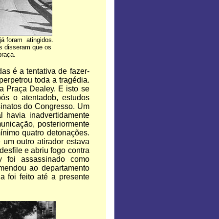
já foram atingidos.
s disseram que os
praça.
s é a tentativa de fazer-
erpetrou toda a tragédia.
a Praça Dealey. E isto se
ós o atentadob, estudos
ssinatos do Congresso. Um
al havia inadvertidamente
unicação, posteriormente
mínimo quatro detonações.
um outro atirador estava
desfile e abriu fogo contra
dy foi assassinado como
omendou ao departamento
 foi feito até a presente