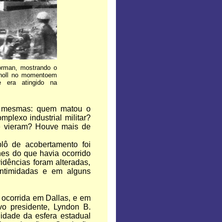
rman, mostrando o
noll no momentoem
e era atingido na
s mesmas: quem matou o
plexo industrial militar?
de vieram? Houve mais de
ô de acobertamento foi
es do que havia ocorrido
idências foram alteradas,
 intimidadas e em alguns
 ocorrida em Dallas, e em
vo presidente, Lyndon B.
idade da esfera estadual