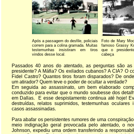
.
Após a passagem do desfile, policiais
Foto de Mary Moo
correm para a colina gramada. Muitas
famoso Grassy K
testemunhas insistiram em tiros
que o president
vindos desse local.
cabeça
Passados 40 anos do atentado, as perguntas são a
presidente? A Máfia? Os exilados cubanos? A CIA? O com
Fidel Castro? Quantos tiros foram disparados? De on
um atirador? Quem teve o poder de ocultar a verdade?
Em seguida ao assassinato, um bem elaborado compl
conduzido para evitar que o mundo soubesse dos detalh
em Dallas. E esse despistamento continua até hoje! Ev
destruídas, relatos suprimidos, testemunhas oculares
casos assassinadas.
Para abafar os persistentes rumores de uma conspiração
meio indignação geral provocada pelo atentado, o no
Johnson, expediu uma ordem transferindo a responsabil