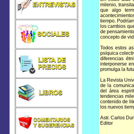
milenio, transi
que algo ter
acontecimientos
tiempo. Podría
los cambios que
de pensamiento 
concepto de vid
Todos estos as
psíquica colecti
diferencias ét
interponerse en
promulga la fut
La Revista Univ
de la comunicac
del área espir
tendencias milen
contenido de lit
los nuevos tiem
Astr. Carlos Du
Editor