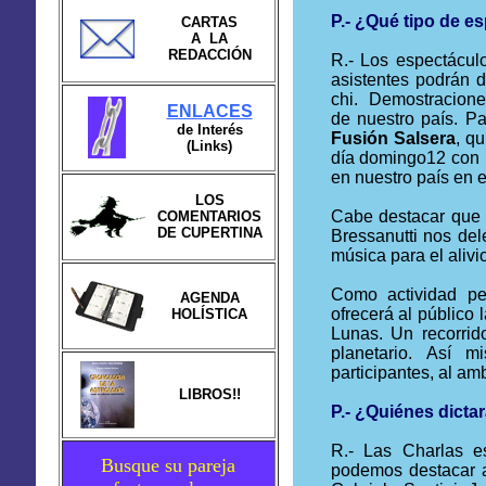
P.- ¿Qué tipo de e
CARTAS
A LA
REDACCIÓN
R.-
Los espectáculo
asistentes podrán d
chi. Demostracion
ENLACES
de nuestro país. P
de Interés
Fusión Salsera
, q
(Links)
día domingo12 con 
en nuestro país en e
LOS
Cabe destacar que 
COMENTARIOS
DE CUPERTINA
Bressanutti
nos dele
música para el alivio
Como actividad pe
AGENDA
ofrecerá al público
HOLÍSTICA
Lunas. Un recorrid
planetario.
Así mi
participantes, al am
LIBROS!!
P.- ¿Quiénes dicta
R.- Las Charlas es
Busque su pareja
podemos destacar 