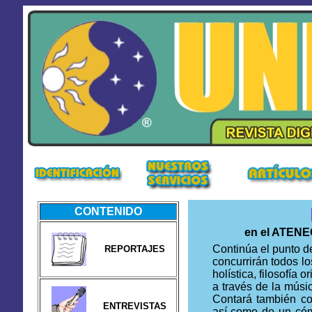
CONTENIDO
en
el ATENE
Continúa el punto 
REPORTAJES
concurrirán todos l
holística, filosofía 
a través de la músi
Contará también c
ENTREVISTAS
así como de un cóm