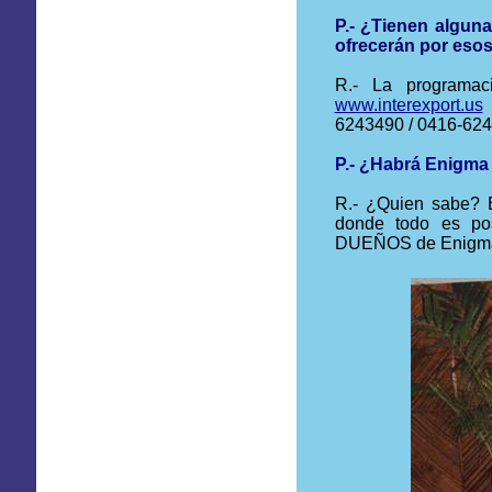
P.- ¿Tienen algun
ofrecerán por esos
R.- La programac
www.interexport.us
6243490 / 0416-62
P.- ¿Habrá Enigma 
R.- ¿Quien sabe
?
E
donde todo es po
DUEÑOS de Enigma: 