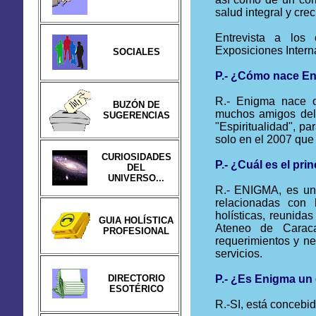
salud integral y crec
Entrevista a los
Exposiciones Intern
SOCIALES
P.- ¿Cómo nace E
R.- Enigma nace of
BUZÓN DE
muchos amigos del 
SUGERENCIAS
"Espiritualidad", p
solo en el 2007 que
CURIOSIDADES
P.- ¿Cuál es el pri
DEL
UNIVERSO...
R
.-
ENIGMA, es u
relacionadas con
holísticas,
reunidas
GUIA HOLÍSTICA
Ateneo de Cara
PROFESIONAL
requerimientos y ne
servicios.
DIRECTORIO
P.- ¿Es Enigma un 
ESOTÉRICO
R.-SI, está concebid