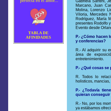
perfecta en el amor...
Gabriela
Santini
, J
Marcano
, Juan Ca
Molina, Lorenzo L
Viloria, Mercedes 
Rodríguez, María M
presentes Rodolfo 
Evento desde Orland
TABLA DE
P.- ¿Cómo hacen l
AFINIDADES
y conferencias?
R.- Al adquirir su e
área de exposici
entretenimiento.
P.- ¿Qué cosas se
R. Todos lo rela
holisticos
,
mancias
,
P.- ¿Todavía tie
quieran conseguir
R.- No, por los mo
ya estábamos ofreci