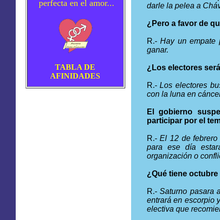
perfecta en el amor...
darle la pelea a Chá
¿Pero a favor de qu
R.-
Hay un empate p
ganar.
TABLA DE
¿Los electores ser
AFINIDADES
R.-
Los electores bu
con la luna en cánce
El gobierno susp
participar por el t
R.-
El 12 de febrero
para ese día estar
organización o confli
¿Qué tiene octubre
R.-
Saturno pasara a
entrará en escorpio y
electiva que recomi