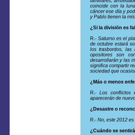
familiares, ansieda
coincide con la lu
cáncer ese día y podr
y Pablo tienen la mi
¿Si la división es f
R.-
Saturno es el pl
de octubre estará so
los trasbordos, las 
opositores son co
desarrollarán y las 
significa compartir r
sociedad que ocasio
¿Más o menos enfe
R.-
Los conflictos
aparecerán de nuevo.
¿Desastre o reconc
R.-
No, este 2012 es 
¿Cuándo se sentirá