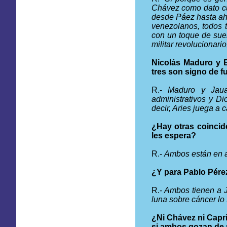
Chávez como dato cu
desde Páez hasta aho
venezolanos, todos 
con un toque de sue
militar revolucionari
Nicolás Maduro y E
tres son signo de f
R.-
Maduro y Jaua 
administrativos y Di
decir, Aries juega a 
¿Hay otras coincid
les espera?
R.-
Ambos están en a
¿Y para Pablo Pére
R.-
Ambos tienen a Jú
luna sobre cáncer lo
¿Ni Chávez ni Capri
si ambos gozan de 