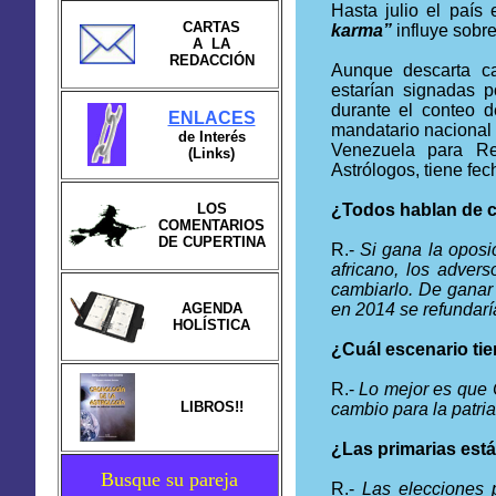
Hasta julio el país
CARTAS
karma”
influye sobre
A LA
REDACCIÓN
Aunque descarta ca
estarían signadas p
durante el conteo d
ENLACES
mandatario nacional
de Interés
Venezuela para R
(Links)
Astrólogos, tiene fe
LOS
¿Todos hablan de c
COMENTARIOS
DE CUPERTINA
R.-
Si gana la oposi
africano, los adver
cambiarlo. De ganar
AGENDA
en 2014 se refundaría
HOLÍSTICA
¿Cuál escenario tie
R.-
Lo mejor es que 
LIBROS!!
cambio para la patria
¿Las primarias está
Busque su pareja
R.-
Las elecciones 