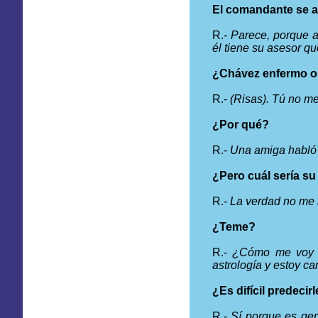
El comandante se 
R.-
Parece, porque a
él tiene su asesor que
¿Chávez enfermo o 
R.-
(Risas). Tú no me
¿Por qué?
R.-
Una amiga habló 
¿Pero cuál sería su
R.-
La verdad no me 
¿Teme?
R.-
¿Cómo me voy a
astrología y estoy c
¿Es difícil predecir
R.-
Sí porque es gent