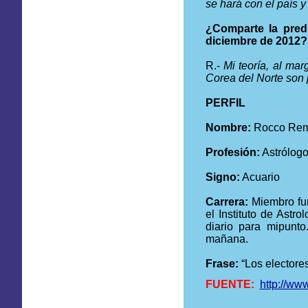
se hará con el país 
¿Comparte la pred
diciembre de 2012?
R.-
Mi teoría, al mar
Corea del Norte son 
PERFIL
Nombre:
Rocco Re
Profesión:
Astrólog
Signo:
Acuario
Carrera:
Miembro fu
el Instituto de Astr
diario para mipunt
mañana.
Frase:
“Los electore
FUENTE:
http://ww