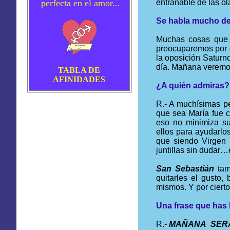
perfecta en el amor...
entrañable de las 
Se habla mucho del
Muchas cosas que 
preocuparemos por e
la oposición Saturn
día. Mañana veremo
TABLA DE
AFINIDADES
¿A quién admiras?
R.- A muchísimas p
que sea María fue c
eso no minimiza su
ellos para ayudarlo
que siendo Virgen 
juntillas sin dudar
San Sebastián
tam
quitarles el gusto
mismos. Y por ciert
Una frase que has 
R.-
MAÑANA SERÁ