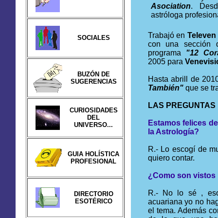
Asociation
. Des
astróloga profesion
Trabajó en
Televe
SOCIALES
con una sección d
programa
"12 Cor
2005 para
Venevisi
BUZÓN DE
Hasta abrill de 201
SUGERENCIAS
También"
que se tr
LAS PREGUNTAS
CURIOSIDADES
DEL
Estamos felices de
UNIVERSO...
la Astrología?
R.- Lo escogí de m
GUIA HOLÍSTICA
quiero contar.
PROFESIONAL
¿Como son vistos 
R.- No lo sé , es
DIRECTORIO
ESOTÉRICO
acuariana yo no hag
el tema. Además co