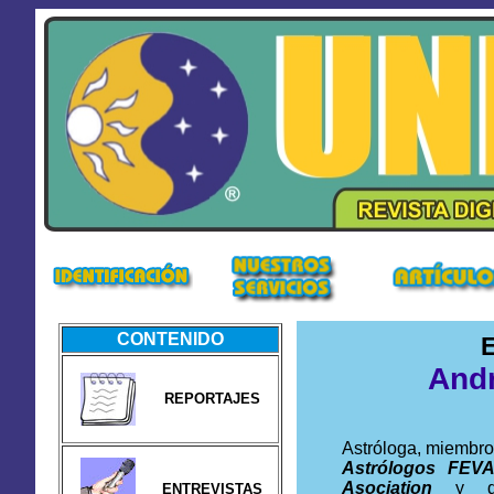
CONTENIDO
E
Andr
REPORTAJES
Astróloga, miembro
Astrólogos FEV
Asociation
y d
ENTREVISTAS