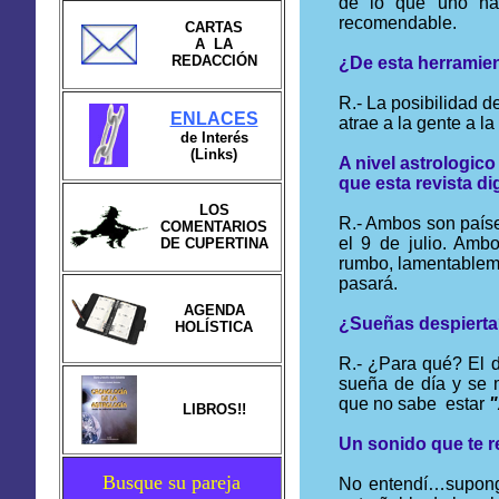
de lo que uno ha
recomendable.
CARTAS
A LA
REDACCIÓN
¿De esta herramien
R.- La posibilidad d
ENLACES
atrae a la gente a l
de Interés
(Links)
A nivel astrologic
que esta revista di
LOS
R.- Ambos son paíse
COMENTARIOS
el 9 de julio. Amb
DE CUPERTINA
rumbo, lamentableme
pasará.
AGENDA
¿Sueñas despierta
HOLÍSTICA
R.- ¿Para qué? El d
sueña de día y se 
que no sabe estar
"
LIBROS!!
Un sonido que te 
Busque su pareja
No entendí…supongo