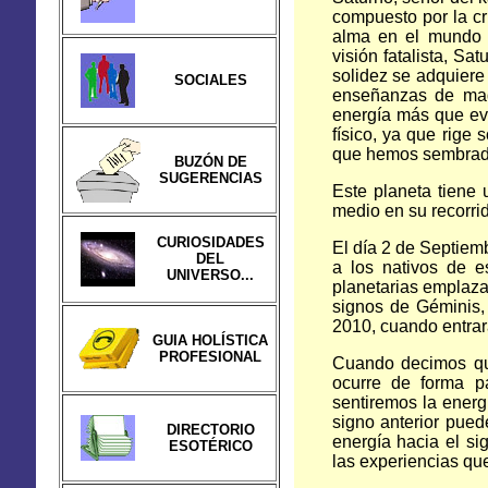
compuesto por la cr
alma en el mundo f
visión fatalista, S
solidez se adquiere 
SOCIALES
enseñanzas de mad
energía más que evi
físico, ya que rige
que hemos sembrad
BUZÓN DE
SUGERENCIAS
Este planeta tiene 
medio en su recorri
CURIOSIDADES
El día 2 de Septiem
DEL
a los nativos de e
UNIVERSO...
planetarias emplaza
signos de Géminis, 
2010, cuando entrará
GUIA HOLÍSTICA
PROFESIONAL
Cuando decimos que
ocurre de forma p
sentiremos la energ
signo anterior pued
DIRECTORIO
energía hacia el s
ESOTÉRICO
las experiencias que