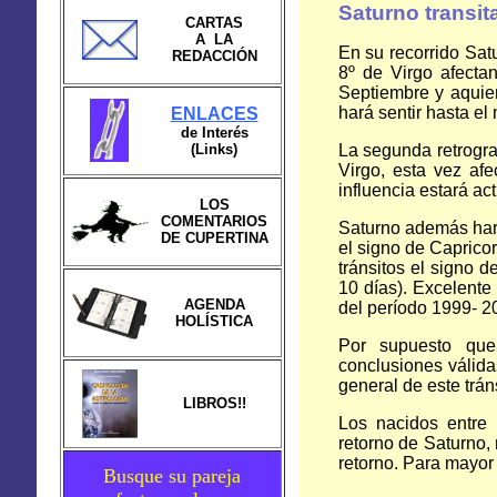
Saturno transit
CARTAS
A LA
En su recorrido Sat
REDACCIÓN
8º de Virgo afecta
Septiembre y aquien
hará sentir hasta e
ENLACES
de Interés
(Links)
La segunda retrogr
Virgo, esta vez af
influencia estará a
LOS
COMENTARIOS
Saturno además hará
DE CUPERTINA
el signo de Capricor
tránsitos el signo 
10 días). Excelente
AGENDA
del período 1999- 2
HOLÍSTICA
Por supuesto que
conclusiones válida
general de este tráns
LIBROS!!
Los nacidos entre
retorno de Saturno,
retorno. Para mayor 
Busque su pareja