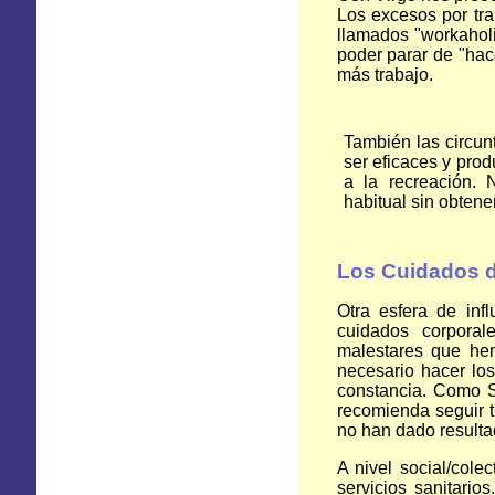
Los excesos por tra
llamados "workaholi
poder parar de "hace
más trabajo.
También las circu
ser eficaces y pro
a la recreación.
habitual sin obtene
Los Cuidados d
Otra esfera de inf
cuidados corporal
malestares que hem
necesario hacer lo
constancia. Como Sa
recomienda seguir tr
no han dado resulta
A nivel social/colec
servicios sanitari