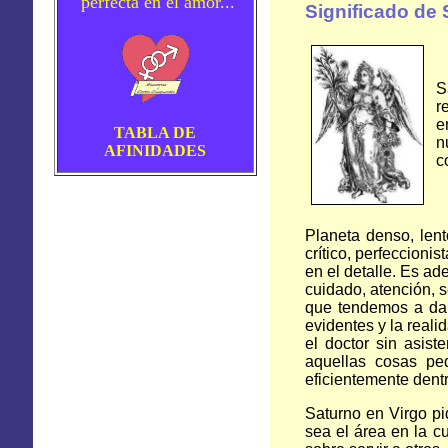
perfecta en el amor...
Significado de 
S
r
e
TABLA DE
n
AFINIDADES
c
Planeta denso, lent
crítico, perfeccioni
en el detalle. Es a
cuidado, atención, s
que tendemos a dar
evidentes y la reali
el doctor sin asist
aquellas cosas pe
eficientemente dentr
Saturno en Virgo pi
sea el área en la 