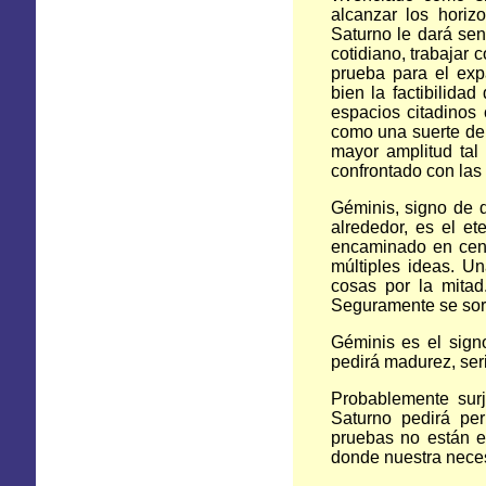
alcanzar los horiz
Saturno le dará sen
cotidiano, trabajar 
prueba para el exp
bien la factibilida
espacios citadinos
como una suerte de 
mayor amplitud tal
confrontado con las 
Géminis, signo de d
alrededor, es el et
encaminado en cent
múltiples ideas. U
cosas por la mitad
Seguramente se sorp
Géminis es el sign
pedirá madurez, ser
Probablemente sur
Saturno pedirá pe
pruebas no están e
donde nuestra neces