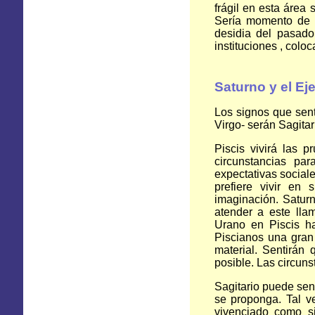
frágil en esta área 
Sería momento de t
desidia del pasado.
instituciones , colo
Saturno y el Ej
Los signos que sent
Virgo- serán Sagitar
Piscis vivirá las 
circunstancias par
expectativas sociale
prefiere vivir en
imaginación. Saturn
atender a este lla
Urano en Piscis ha
Piscianos una gran 
material. Sentirán
posible. Las circun
Sagitario puede sent
se proponga. Tal ve
vivenciado como si