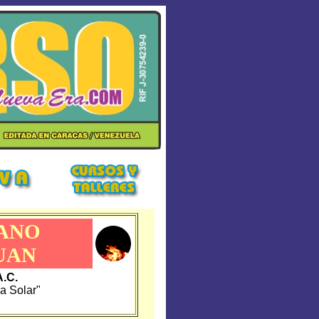
RANO
UAN
.C.
ca Solar"