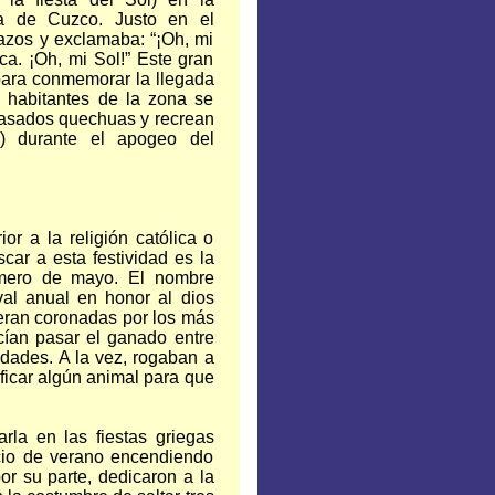
a de Cuzco. Justo en el
razos y exclamaba: “¡Oh, mi
ca. ¡Oh, mi Sol!” Este gran
 para conmemorar la llegada
os habitantes de la zona se
pasados quechuas y recrean
) durante el apogeo del
ior a la religión católica o
r a esta festividad es la
rimero de mayo. El nombre
ival anual en honor al dios
eran coronadas por los más
cían pasar el ganado entre
edades. A la vez, rogaban a
ificar algún animal para que
rla en las fiestas griegas
icio de verano encendiendo
or su parte, dedicaron a la