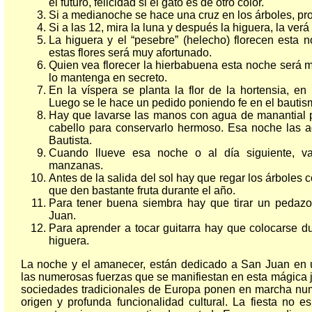
el futuro, felicidad si el gato es de otro color.
Si a medianoche se hace una cruz en los árboles, pro
Si a las 12, mira la luna y después la higuera, la verá 
La higuera y el “pesebre” (helecho) florecen esta
estas flores será muy afortunado.
Quien vea florecer la hierbabuena esta noche será 
lo mantenga en secreto.
En la víspera se planta la flor de la hortensia, en 
Luego se le hace un pedido poniendo fe en el bauti
Hay que lavarse las manos con agua de manantial 
cabello para conservarlo hermoso. Esa noche las a
Bautista.
Cuando llueve esa noche o al día siguiente, 
manzanas.
Antes de la salida del sol hay que regar los árboles
que den bastante fruta durante el año.
Para tener buena siembra hay que tirar un pedaz
Juan.
Para aprender a tocar guitarra hay que colocarse d
higuera.
La noche y el amanecer, están dedicado a San Juan en un
las numerosas fuerzas que se manifiestan en esta mágica j
sociedades tradicionales de Europa ponen en marcha num
origen y profunda funcionalidad cultural. La fiesta no e