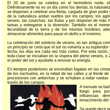
El 20 de junio se celebra en el hemisferio norte, e
Definitivamente no es un día como los demás, la naturaleza
se disponen a celebrar una fiesta, cargada de gran poder
de la naturaleza andan sueltos por los campos; los agric
verano, las cosechas, las frutas y por disponer de más 
tareas y entregarse a la diversión. También es el momen
fecundidad de la tierra y de los mismos hombres; a
almacenar alimentos para pasar el otoño y el invierno.
La celebración del solsticio de verano, es tan antigua c
un principio se creía que el sol no volvería a su esplendor
fecha, los días era cada vez más cortos. Por esta razón, 
toda clase se iniciaban en la víspera del pleno verano, o 
el poder del sol y ayudarle a renovar su energía.
En tiempos posteriores se encendían fogatas en las cimas
de los riachuelos, en la mitad de las calles y al frente d
procesiones con antorchas y se echaban a rodar ruedas 
través de los campos.
A menudo se bail
fuego para pur
influencias de
renacimiento del 
Se puede decir q