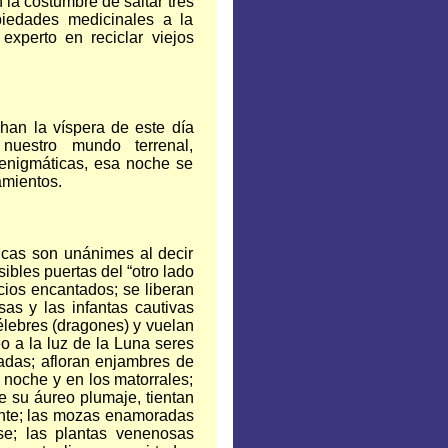
 la costumbre de saltar tres
piedades medicinales a la
experto en reciclar viejos
han la víspera de este día
nuestro mundo terrenal,
enigmáticas, esa noche se
amientos.
icas son unánimes al decir
ibles puertas del “otro lado
acios encantados; se liberan
sas y las infantas cautivas
lebres (dragones) y vuelan
eo a la luz de la Luna seres
adas; afloran enjambres de
 noche y en los matorrales;
de su áureo plumaje, tientan
ante; las mozas enamoradas
se; las plantas venenosas