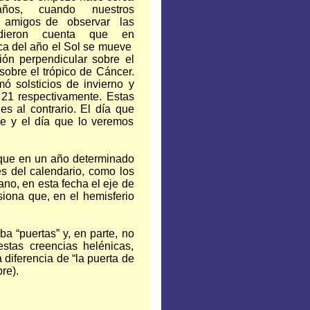
os, cuando nuestros
n amigos de observar las
 dieron cuenta que en
a del año el Sol se mueve
ón perpendicular sobre el
sobre el trópico de Cáncer.
ó solsticios de invierno y
 21 respectivamente. Estas
es al contrario. El día que
e y el día que lo veremos
 que en un año determinado
es del calendario, como los
ano, en esta fecha el eje de
asiona que, en el hemisferio
ba “puertas” y, en parte, no
stas creencias helénicas,
a diferencia de “la puerta de
re).