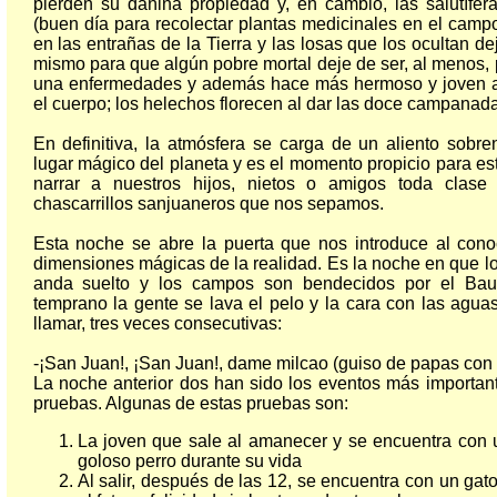
pierden su dañina propiedad y, en cambio, las salutífera
(buen día para recolectar plantas medicinales en el camp
en las entrañas de la Tierra y las losas que los ocultan de
mismo para que algún pobre mortal deje de ser, al menos, p
una enfermedades y además hace más hermoso y joven 
el cuerpo; los helechos florecen al dar las doce campanada
En definitiva, la atmósfera se carga de un aliento sobr
lugar mágico del planeta y es el momento propicio para es
narrar a nuestros hijos, nietos o amigos toda clase
chascarrillos sanjuaneros que nos sepamos.
Esta noche se abre la puerta que nos introduce al conoc
dimensiones mágicas de la realidad. Es la noche en que los
anda suelto y los campos son bendecidos por el Bau
temprano la gente se lava el pelo y la cara con las agu
llamar, tres veces consecutivas:
-¡San Juan!, ¡San Juan!, dame milcao (guiso de papas con 
La noche anterior dos han sido los eventos más importante
pruebas. Algunas de estas pruebas son:
La joven que sale al amanecer y se encuentra con 
goloso perro durante su vida
Al salir, después de las 12, se encuentra con un gat