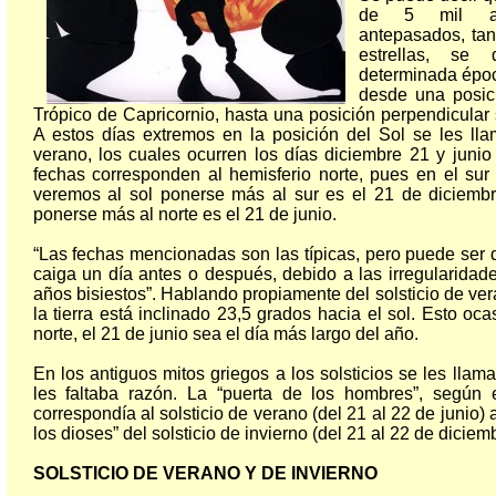
de 5 mil añ
antepasados, ta
estrellas, se
determinada époc
desde una posici
Trópico de Capricornio, hasta una posición perpendicular 
A estos días extremos en la posición del Sol se les llam
verano, los cuales ocurren los días diciembre 21 y junio
fechas corresponden al hemisferio norte, pues en el sur 
veremos al sol ponerse más al sur es el 21 de diciembr
ponerse más al norte es el 21 de junio.
“Las fechas mencionadas son las típicas, pero puede ser
caiga un día antes o después, debido a las irregularidad
años bisiestos”. Hablando propiamente del solsticio de ver
la tierra está inclinado 23,5 grados hacia el sol. Esto oc
norte, el 21 de junio sea el día más largo del año.
En los antiguos mitos griegos a los solsticios se les llama
les faltaba razón. La “puerta de los hombres”, según e
correspondía al solsticio de verano (del 21 al 22 de junio) 
los dioses” del solsticio de invierno (del 21 al 22 de diciemb
SOLSTICIO DE VERANO Y DE INVIERNO