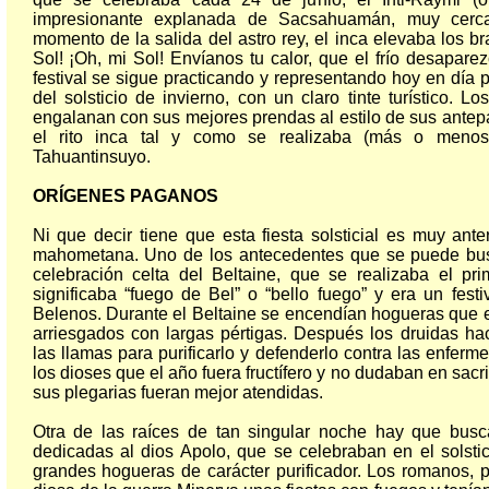
impresionante explanada de Sacsahuamán, muy cerc
momento de la salida del astro rey, el inca elevaba los b
Sol! ¡Oh, mi Sol! Envíanos tu calor, que el frío desaparez
festival se sigue practicando y representando hoy en día
del solsticio de invierno, con un claro tinte turístico. L
engalanan con sus mejores prendas al estilo de sus ante
el rito inca tal y como se realizaba (más o menos
Tahuantinsuyo.
ORÍGENES PAGANOS
Ni que decir tiene que esta fiesta solsticial es muy anter
mahometana. Uno de los antecedentes que se puede busca
celebración celta del Beltaine, que se realizaba el p
significaba “fuego de Bel” o “bello fuego” y era un fest
Belenos. Durante el Beltaine se encendían hogueras que 
arriesgados con largas pértigas. Después los druidas ha
las llamas para purificarlo y defenderlo contra las enferm
los dioses que el año fuera fructífero y no dudaban en sacr
sus plegarias fueran mejor atendidas.
Otra de las raíces de tan singular noche hay que busca
dedicadas al dios Apolo, que se celebraban en el solst
grandes hogueras de carácter purificador. Los romanos, p