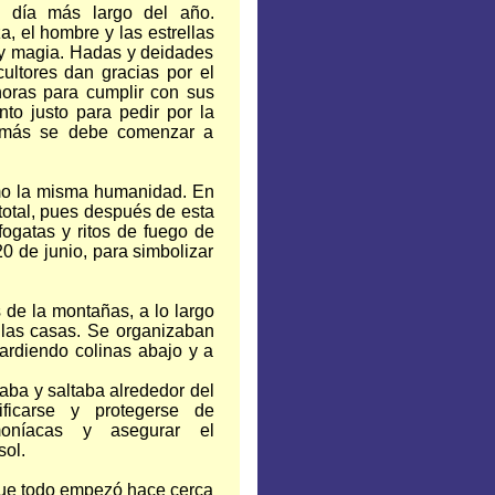
l día más largo del año.
, el hombre y las estrellas
 y magia. Hadas y deidades
ultores dan gracias por el
horas para cumplir con sus
to justo para pedir por la
demás se debe comenzar a
omo la misma humanidad. En
 total, pues después de esta
fogatas y ritos de fuego de
20 de junio, para simbolizar
 de la montañas, a lo largo
e las casas. Se organizaban
ardiendo colinas abajo y a
aba y saltaba alrededor del
ificarse y protegerse de
moníacas y asegurar el
sol.
ue todo empezó hace cerca