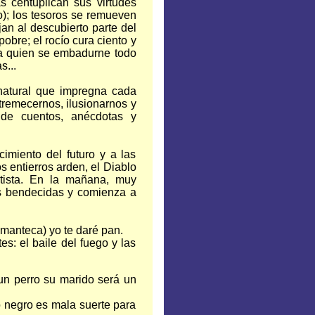
s centuplican sus virtudes
o); los tesoros se remueven
jan al descubierto parte del
obre; el rocío cura ciento y
a quien se embadurne todo
s...
enatural que impregna cada
tremecernos, ilusionarnos y
 de cuentos, anécdotas y
imiento del futuro y a las
 entierros arden, el Diablo
tista. En la mañana, muy
as bendecidas y comienza a
manteca) yo te daré pan.
s: el baile del fuego y las
un perro su marido será un
o negro es mala suerte para