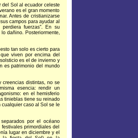
 del Sol al ecuador celeste
e verano es el gran momento
nar. Antes de cristianizarse
 sus campos para ayudar al
 perdiera fuerzas”. En su
 lo dañino. Posteriormente,
esto tan solo es cierto para
 que viven por encima del
solsticio es el de invierno y
uan es patrimonio del mundo
 creencias distintas, no se
 misma esencia: rendir un
agonismo: en el hemisferio
as tinieblas tiene su reinado
n cualquier caso al Sol se le
, separados por el océano
 festivales primordiales del
ía lugar en diciembre y el
 la fiesta del Sol) en la