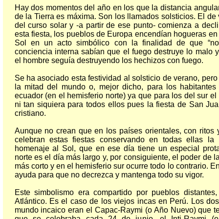
Hay dos momentos del año en los que la distancia angular
de la Tierra es máxima. Son los llamados solsticios. El d
del curso solar y -a partir de ese punto- comienza a decli
esta fiesta, los pueblos de Europa encendían hogueras en
Sol en un acto simbólico con la finalidad de que “no
conciencia interna sabían que el fuego destruye lo malo y
el hombre seguía destruyendo los hechizos con fuego.
Se ha asociado esta festividad al solsticio de verano, pero 
la mitad del mundo o, mejor dicho, para los habitantes
ecuador (en el hemisferio norte) ya que para los del sur el 
ni tan siquiera para todos ellos pues la fiesta de San J
cristiano.
Aunque no crean que en los países orientales, con ritos y
celebran estas fiestas conservando en todas ellas la
homenaje al Sol, que en ese día tiene un especial prot
norte es el día más largo y, por consiguiente, el poder de l
más corto y en el hemisferio sur ocurre todo lo contrario. E
ayuda para que no decrezca y mantenga todo su vigor.
Este simbolismo era compartido por pueblos distantes
Atlántico. Es el caso de los viejos incas en Perú. Los dos
mundo incaico eran el Capac-Raymi (o Año Nuevo) que ten
que se celebraba cada 24 de junio, el Inti-Raymi (o