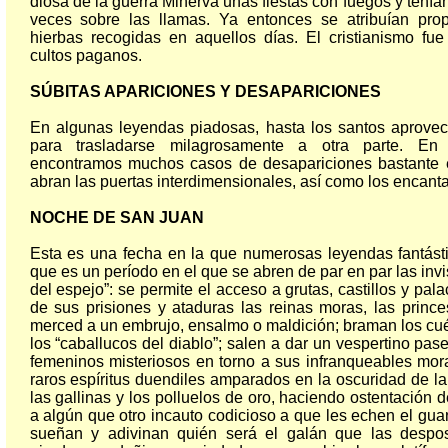
diosa de la guerra Minerva unas fiestas con fuegos y tenían
veces sobre las llamas. Ya entonces se atribuían pro
hierbas recogidas en aquellos días. El cristianismo fue 
cultos paganos.
SÚBITAS APARICIONES Y DESAPARICIONES
En algunas leyendas piadosas, hasta los santos aprovec
para trasladarse milagrosamente a otra parte. En 
encontramos muchos casos de desapariciones bastante 
abran las puertas interdimensionales, así como los encant
NOCHE DE SAN JUAN
Esta es una fecha en la que numerosas leyendas fantást
que es un período en el que se abren de par en par las invis
del espejo”: se permite el acceso a grutas, castillos y pal
de sus prisiones y ataduras las reinas moras, las prince
merced a un embrujo, ensalmo o maldición; braman los cué
los “caballucos del diablo”; salen a dar un vespertino pas
femeninos misteriosos en torno a sus infranqueables mor
raros espíritus duendiles amparados en la oscuridad de la
las gallinas y los polluelos de oro, haciendo ostentación 
a algún que otro incauto codicioso a que les echen el gu
sueñan y adivinan quién será el galán que las despo