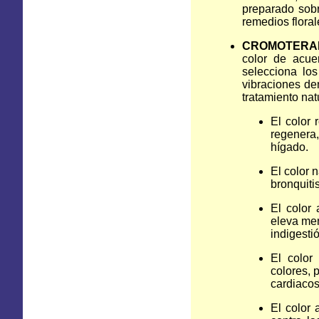
preparado sobr
remedios floral
CROMOTERA
color de acue
selecciona los
vibraciones den
tratamiento nat
El color 
regenera
hígado.
El color 
bronquitis
El color 
eleva men
indigesti
El color
colores, 
cardiacos
El color 