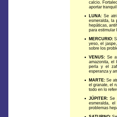
calcio. Fortal
aportar tranqui
LUNA
: Se atr
esmeralda, la p
hepáticas, anti
para estimular 
MERCURIO:
Se
yeso, el jaspe
sobre los probl
VENUS:
Se atr
amazonita, el b
perla y el za
esperanza y amo
MARTE:
Se atr
el granate, el 
todo en lo refe
JÚPITER:
Se a
esmeralda, el
problemas hepát
SATURNO:
Se 