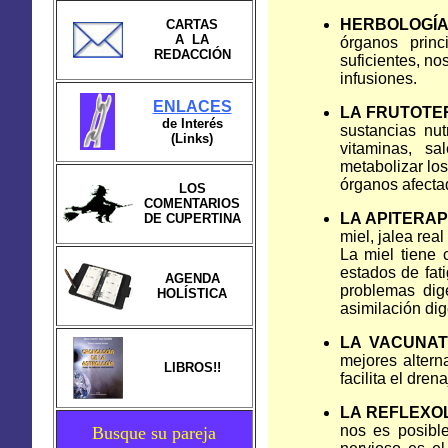
HERBOLOGÍA
CARTAS
A LA
órganos princ
REDACCIÓN
suficientes, no
infusiones.
ENLACES
LA FRUTOTE
de Interés
sustancias nut
(Links)
vitaminas, s
metabolizar los
órganos afecta
LOS
COMENTARIOS
LA APITERAP
DE CUPERTINA
miel, jalea rea
La miel tiene 
estados de fati
AGENDA
problemas dig
HOLÍSTICA
asimilación dig
LA VACUNAT
mejores alterna
LIBROS!!
facilita el dren
LA REFLEXO
nos es posible
Busque su pareja