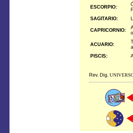
Ó
ESCORPIO:
P
SAGITARIO:
L
A
CAPRICORNIO:
o
T
ACUARIO:
a
PISCIS:
A
Rev. Dig.
UNIVERS