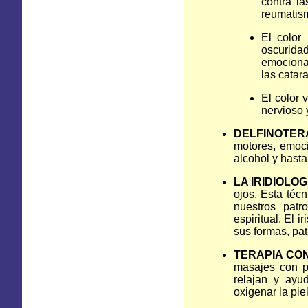
contra la
reumatism
El color
oscurid
emocional
las catara
El color 
nervioso 
DELFINOTER
motores, emoci
alcohol y hasta
LA IRIDIOLOG
ojos. Esta téc
nuestros patr
espiritual. El 
sus formas, pat
TERAPIA CON
masajes con pi
relajan y ayu
oxigenar la piel