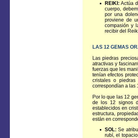
REIKI:
Actúa de
cuerpo, debem
por una dolenc
proviene de un
compasión y l
recibir del Reik
LAS 12 GEMAS O
Las piedras precios
atractivas y fascina
fuerzas que les man
tenían efectos prote
cristales o piedra
correspondían a las 1
Por lo que las 12 g
de los 12 signos d
establecidos en cris
estructura, propieda
están en corresponde
SOL:
Se atribuy
rubí, el topaci