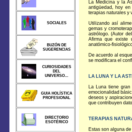
La Medicina y la A
antigüedad, hoy en
terapias naturales y 
SOCIALES
Utilizando así alim
gemas y cromoterap
astrólogo. (Autor de
Afirma que existe u
anatómico-fisiológic
BUZÓN DE
SUGERENCIAS
De acuerdo al esque
se modificara el con
CURIOSIDADES
DEL
UNIVERSO...
LA LUNA Y LA AS
La Luna tiene gran 
emocionalidad básic
GUIA HOLÍSTICA
deseos y aspiracion
PROFESIONAL
que contribuyen dato
DIRECTORIO
TERAPIAS NATUR
ESOTÉRICO
Estas son alguna de