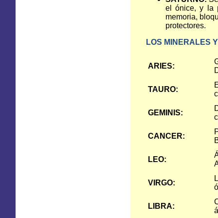
el ónice, y l
memoria, bloque
protectores.
LOS MINERALES Y
G
ARIES:
D
E
TAURO:
c
D
GEMINIS:
c
P
CANCER:
B
Á
LEO:
A
L
VIRGO:
ó
C
LIBRA:
á