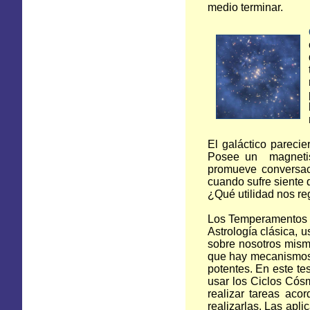
medio terminar.
El galáctico pareci
Posee un magnetism
promueve conversac
cuando sufre siente qu
¿Qué utilidad nos reg
Los Temperamentos C
Astrología clásica,
sobre nosotros mismo
que hay mecanismos 
potentes. En este t
usar los Ciclos Cós
realizar tareas aco
realizarlas. Las apli