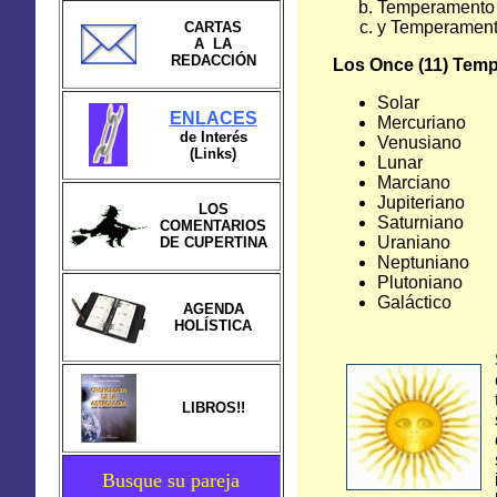
Temperamento n
y Temperamento
CARTAS
A LA
REDACCIÓN
Los Once (11) Tem
Solar
ENLACES
Mercuriano
de Interés
Venusiano
(Links)
Lunar
Marciano
Jupiteriano
LOS
Saturniano
COMENTARIOS
Uraniano
DE CUPERTINA
Neptuniano
Plutoniano
Galáctico
AGENDA
HOLÍSTICA
LIBROS!!
Busque su pareja