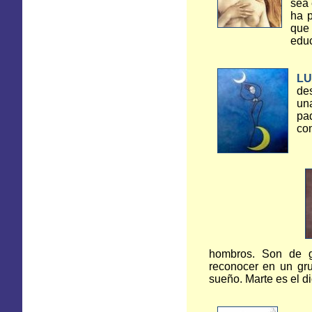
sea 
ha p
que 
educ
LU
de
una
pa
com
hombros. Son de gr
reconocer en un gr
sueño. Marte es el di