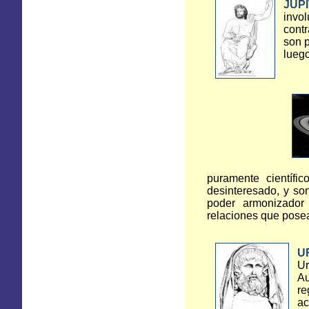
JUP
invo
cont
son p
luego
puramente científic
desinteresado, y son
poder armonizador
relaciones que posean
U
Ur
Au
re
ac