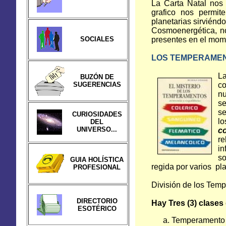
La Carta Natal nos 
grafico nos permit
planetarias sirviénd
Cosmoenergética, no
SOCIALES
presentes en el mom
LOS TEMPERAME
La
BUZÓN DE
SUGERENCIAS
co
nu
s
se
CURIOSIDADES
l
DEL
UNIVERSO...
c
r
in
so
GUIA HOLÍSTICA
regida por varios pl
PROFESIONAL
División de los Tem
DIRECTORIO
Hay Tres (3) clase
ESOTÉRICO
Temperamento s