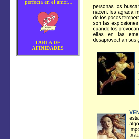
perfecta en el amor...
personas los buscan
nacen, les agrada m
de los pocos tempera
son las explosiones
cuando los provocan.
ellas en las eme
desaprovechan sus g
TABLA DE
AFINIDADES
VE
esta
alg
imp
prác