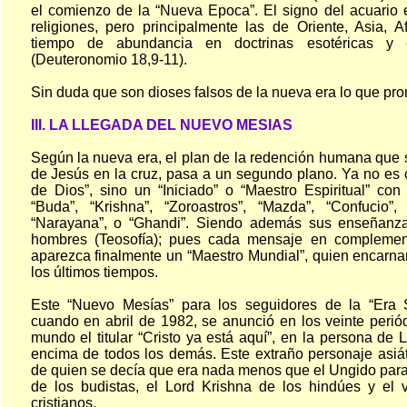
el comienzo de la “Nueva Epoca”. El signo del acuario 
religiones, pero principalmente las de Oriente, Asia, 
tiempo de abundancia en doctrinas esotéricas y
(Deuteronomio 18,9-11).
Sin duda que son dioses falsos de la nueva era lo que pr
III. LA LLEGADA DEL NUEVO MESIAS
Según la nueva era, el plan de la redención humana que s
de Jesús en la cruz, pasa a un segundo plano. Ya no es 
de Dios”, sino un “Iniciado” o “Maestro Espiritual” co
“Buda”, “Krishna”, “Zoroastros”, “Mazda”, “Confucio”
“Narayana”, o “Ghandi”. Siendo además sus enseñanza
hombres (Teosofía); pues cada mensaje en complement
aparezca finalmente un “Maestro Mundial”, quien encarna
los últimos tiempos.
Este “Nuevo Mesías” para los seguidores de la “Era So
cuando en abril de 1982, se anunció en los veinte perió
mundo el titular “Cristo ya está aquí”, en la persona de 
encima de todos los demás. Este extraño personaje asiát
de quien se decía que era nada menos que el Ungido para 
de los budistas, el Lord Krishna de los hindúes y el 
cristianos.