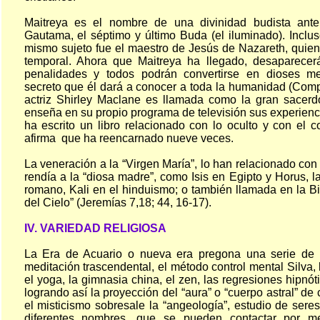
Maitreya es el nombre de una divinidad budista anteri
Gautama, el séptimo y último Buda (el iluminado). Inclu
mismo sujeto fue el maestro de Jesús de Nazareth, quien
temporal. Ahora que Maitreya ha llegado, desaparecer
penalidades y todos podrán convertirse en dioses me
secreto que él dará a conocer a toda la humanidad (Comp
actriz Shirley Maclane es llamada como la gran sacerdo
enseña en su propio programa de televisión sus experienc
ha escrito un libro relacionado con lo oculto y con el 
afirma que ha reencarnado nueve veces.
La veneración a la “Virgen María”, lo han relacionado con 
rendía a la “diosa madre”, como Isis en Egipto y Horus, l
romano, Kali en el hinduismo; o también llamada en la B
del Cielo” (Jeremías 7,18; 44, 16-17).
IV. VARIEDAD RELIGIOSA
La Era de Acuario o nueva era pregona una serie de 
meditación trascendental, el método control mental Silva, l
el yoga, la gimnasia china, el zen, las regresiones hipnót
logrando así la proyección del “aura” o “cuerpo astral” de
el misticismo sobresale la “angeología”, estudio de sere
diferentes nombres, que se pueden contactar por 