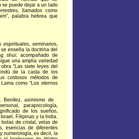
o se puede dejar a un lado
errestres, llamados como
him”, palabra hebrea que
 espirituales, seminarios,
 se enseña la doctrina del
feng shui; acompañado de
nsigue una amplia variedad
obra “Las siete leyes del
 hindú de la casta de los
us costosos métodos de
ai Lama como “Los eternos
.J. Benítez, asimismo de
ersonal, parapsicología,
gnificado de los sueños,
srael, Filipinas y la India.
 bolas de cristal, velas de
s, esencias de diferentes
 y numerología, es decir, la
o el horóscopo de Walter