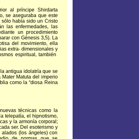
or al príncipe Shirdarta
so, se aseguraba que este
 sólo había sido un Cristo
án las enfermedades, las
diante un procedimiento
arar con Génesis 3,5). La
tisa del movimiento, ella
ias extra- dimensionales y
cosmos espiritual, también
la antigua idolatría que se
a Mater Matuta del imperio
iblia como la “diosa Reina
nuevas técnicas como la
a telepatía, el hipnotismo,
icas y la armonía corporal;
 cada ser. Del esoterismo y
s alados (los ángeles) con
medio de normas que se