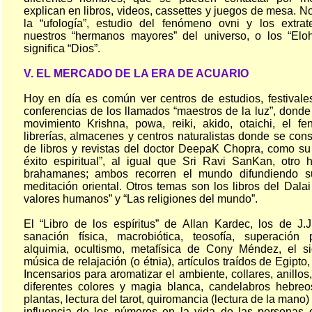
explican en libros, videos, cassettes y juegos de mesa. N
la “ufología”, estudio del fenómeno ovni y los extrat
nuestros “hermanos mayores” del universo, o los “Elo
significa “Dios”.
V. EL MERCADO DE LA ERA DE ACUARIO
Hoy en día es común ver centros de estudios, festivales
conferencias de los llamados “maestros de la luz”, donde
movimiento Krishna, powa, reiki, akido, otaichi, el 
librerías, almacenes y centros naturalistas donde se co
de libros y revistas del doctor DeepaK Chopra, como su 
éxito espiritual”, al igual que Sri Ravi SanKan, otro
brahamanes; ambos recorren el mundo difundiendo s
meditación oriental. Otros temas son los libros del Dal
valores humanos” y “Las religiones del mundo”.
El “Libro de los espíritus” de Allan Kardec, los de J
sanación física, macrobiótica, teosofía, superación p
alquimia, ocultismo, metafísica de Cony Méndez, el si
música de relajación (o étnia), artículos traídos de Egipto, I
Incensarios para aromatizar el ambiente, collares, anillos,
diferentes colores y magia blanca, candelabros hebreo
plantas, lectura del tarot, quiromancia (lectura de la mano)
influencia de los números en la vida de las personas 