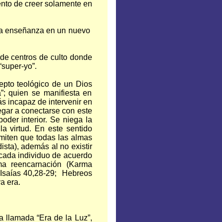
ento de creer solamente en
e la enseñanza en un nuevo
n de centros de culto donde
“super-yo”.
cepto teológico de un Dios
a”; quien se manifiesta en
s incapaz de intervenir en
gar a conectarse con este
poder interior. Se niega la
la virtud. En este sentido
dmiten que todas las almas
sta), además al no existir
 cada individuo de acuerdo
ma reencarnación (Karma
 Isaías 40,28-29; Hebreos
a era.
a llamada “Era de la Luz”,