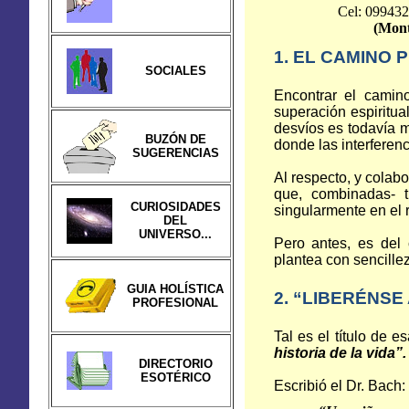
Cel: 09943
(Mont
1. EL CAMINO 
SOCIALES
Encontrar el camin
superación espiritual,
desvíos es todavía má
BUZÓN DE
donde las interferenc
SUGERENCIAS
Al respecto, y colab
que, combinadas- t
CURIOSIDADES
singularmente en el 
DEL
UNIVERSO...
Pero antes, es del
plantea con sencillez
GUIA HOLÍSTICA
2. “LIBERÉNSE
PROFESIONAL
Tal es el título de 
historia de la vida”.
DIRECTORIO
ESOTÉRICO
Escribió el Dr. Bach: