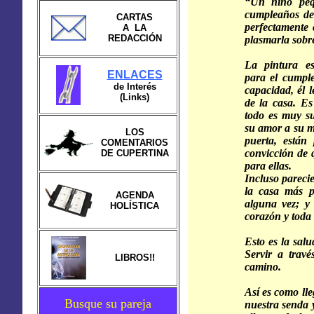
“Un niño peq
cumpleaños de 
CARTAS
perfectamente 
A LA
REDACCIÓN
plasmarla sobre
La pintura e
ENLACES
para el cumpl
de Interés
capacidad, él 
(Links)
de la casa. Es
todo es muy su
su amor a su m
LOS
puerta, están
COMENTARIOS
convicción de q
DE CUPERTINA
para ellas.
Incluso pareci
la casa más p
AGENDA
alguna vez; y 
HOLÍSTICA
corazón y toda 
Esto es la salud
Servir a travé
LIBROS!!
camino.
Así es como ll
Busque su pareja
nuestra senda 