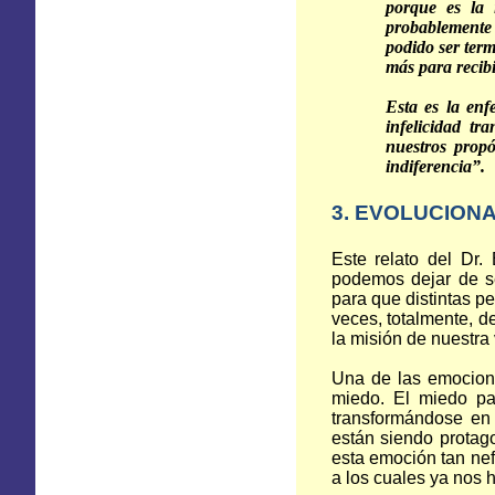
porque es la 
probablemente
podido ser ter
más para recibi
Esta es la enf
infelicidad tr
nuestros prop
indiferencia”.
3. EVOLUCION
Este relato del Dr
podemos dejar de se
para que distintas p
veces, totalmente, d
la misión de nuestra 
Una de las emocione
miedo. El miedo par
transformándose en
están siendo protago
esta emoción tan nefa
a los cuales ya nos 