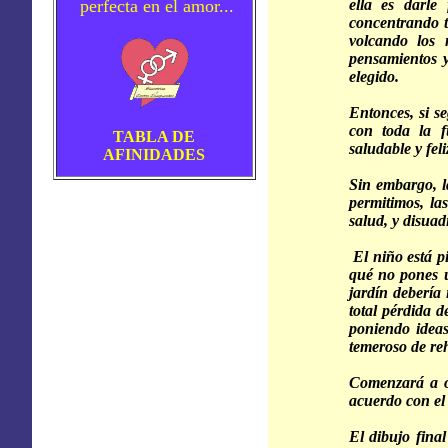
perfecta en el amor...
ella es darle
concentrando t
volcando los 
pensamientos y
elegido.
Entonces, si se
con toda la f
TABLA DE
saludable y fel
AFINIDADES
Sin embargo, l
permitimos, las
salud, y disuad
El niño está pi
qué no pones u
jardín debería 
total pérdida d
poniendo ideas 
temeroso de re
Comenzará a od
acuerdo con el 
El dibujo fina