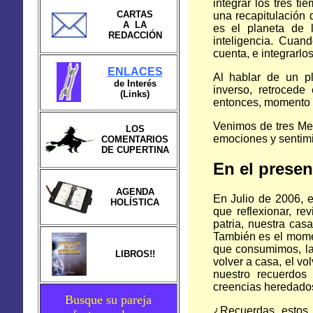
integrar los tres t
CARTAS
una recapitulación 
A LA
es el planeta de 
REDACCIÓN
inteligencia. Cua
cuenta, e integrarlos
ENLACES
Al hablar de un pl
de Interés
inverso, retrocede
(Links)
entonces, momento de
Venimos de tres Me
LOS
emociones y sentimi
COMENTARIOS
DE CUPERTINA
En el presen
AGENDA
En Julio de 2006, 
HOLÍSTICA
que reflexionar, re
patria, nuestra cas
También es el momen
que consumimos, la 
LIBROS!!
volver a casa, el vol
nuestro recuerdos 
creencias heredado
Busque su pareja
¿Recuerdas estos