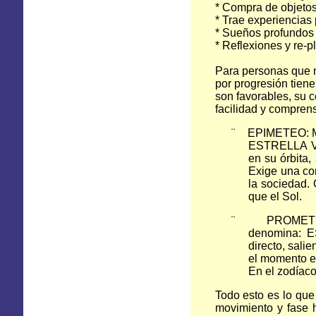
* Compra de objetos,
* Trae experiencias
* Sueños profundos 
* Reflexiones y re-p
Para personas que n
por progresión tiene
son favorables, su 
facilidad y compren
¨ EPIMETEO: Mer
ESTRELLA VES
en su órbita,
Exige una co
la sociedad.
que el Sol.
¨ PROMETEO: M
denomina: E
directo, sali
el momento en
En el zodíaco
Todo esto es lo que
movimiento y fase h