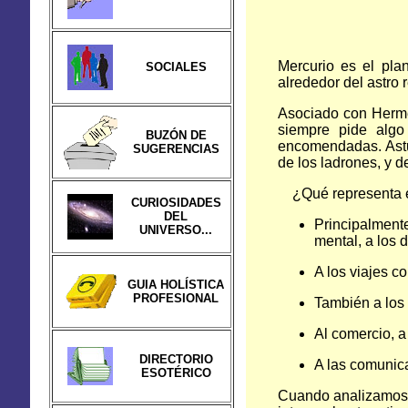
Mercurio es el pla
SOCIALES
alrededor del astro r
Asociado con Herme
siempre pide algo
BUZÓN DE
encomendadas. Astut
SUGERENCIAS
de los ladrones, y d
¿Qué representa en
CURIOSIDADES
DEL
Principalmente
UNIVERSO...
mental, a los d
A los viajes co
GUIA HOLÍSTICA
PROFESIONAL
También a los 
Al comercio, a 
DIRECTORIO
A las comunica
ESOTÉRICO
Cuando analizamos u