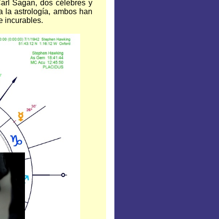
rl Sagan, dos célebres y
a la astrología, ambos han
 incurables.