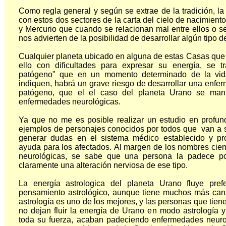
Como regla general y según se extrae de la tradición, la
con estos dos sectores de la carta del cielo de nacimiento
y Mercurio que cuando se relacionan mal entre ellos o s
nos advierten de la posibilidad de desarrollar algún tipo de
Cualquier planeta ubicado en alguna de estas Casas que s
ello con dificultades para expresar su energía, se t
patógeno" que en un momento determinado de la vida
indiquen, habrá un grave riesgo de desarrollar una enfe
patógeno, que el el caso del planeta Urano se mani
enfermedades neurológicas.
Ya que no me es posible realizar un estudio en profun
ejemplos de personajes conocidos por todos que van a s
generar dudas en el sistema médico establecido y p
ayuda para los afectados.
Al margen de los nombres cien
neurológicas, se sabe que una persona la padece po
claramente una alteración nerviosa de ese tipo.
La energía astrologica del planeta Urano fluye pref
pensamiento astrológico, aunque tiene muchos más cana
astrología es uno de los mejores, y las personas que tien
no dejan fluir la energía de Urano en modo astrología 
toda su fuerza, acaban padeciendo enfermedades neuro