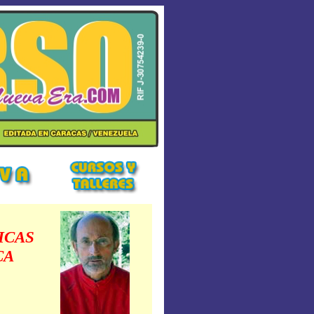
ICAS
CA