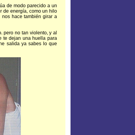
actúa de modo parecido a un
r de energía, como un hilo
l nos hace también girar a
 pero no tan violento, y al
e te dejan una huella para
ene salida ya sabes lo que