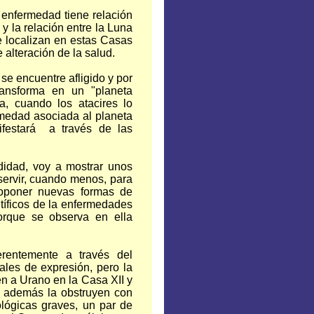
 enfermedad tiene relación
 y la relación entre la Luna
e localizan en estas Casas
 alteración de la salud.
e encuentre afligido y por
ransforma en un "planeta
, cuando los atacires lo
rmedad asociada al planeta
festará a través de las
didad, voy a mostrar unos
ervir, cuando menos, para
roponer nuevas formas de
tíficos de la enfermedades
rque se observa en ella
erentemente a través del
les de expresión, pero la
en a Urano en la Casa XII y
y además la obstruyen con
lógicas graves, un par de