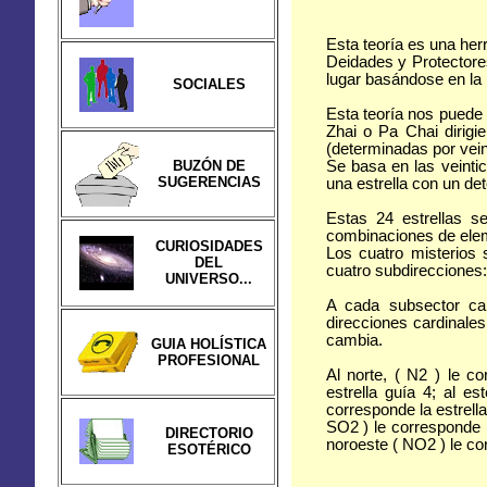
Esta teoría es una her
Deidades y Protectores
lugar basándose en la 
SOCIALES
Esta teoría nos puede 
Zhai o Pa Chai dirigie
(determinadas por veint
BUZÓN DE
Se basa en las veint
SUGERENCIAS
una estrella con un de
Estas 24 estrellas 
combinaciones de elem
CURIOSIDADES
Los cuatro misterios 
DEL
cuatro subdirecciones:
UNIVERSO...
A cada subsector ca
direcciones cardinales
cambia.
GUIA HOLÍSTICA
PROFESIONAL
Al norte, ( N2 ) le co
estrella guía 4; al es
corresponde la estrella
SO2 ) le corresponde la
DIRECTORIO
noroeste ( NO2 ) le cor
ESOTÉRICO