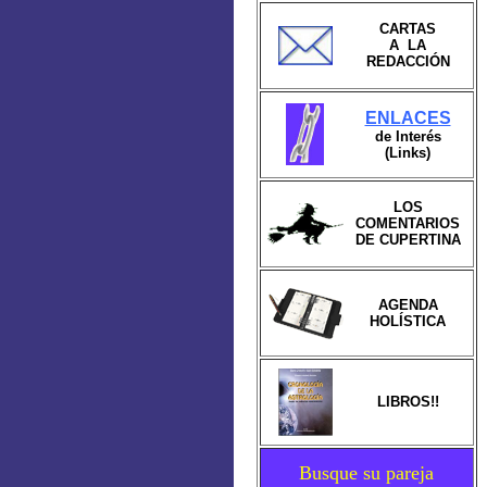
CARTAS
A LA
REDACCIÓN
ENLACES
de Interés
(Links)
LOS
COMENTARIOS
DE CUPERTINA
AGENDA
HOLÍSTICA
LIBROS!!
Busque su pareja