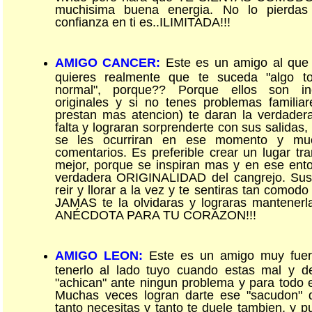
muchisima buena energia. No lo pierdas
confianza en ti es..ILIMITADA!!!
AMIGO CANCER:
Este es un amigo al que 
quieres realmente que te suceda "algo to
normal", porque?? Porque ellos son ine
originales y si no tenes problemas familiar
prestan mas atencion) te daran la verdader
falta y lograran sorprenderte con sus salidas
se les ocurriran en ese momento y muc
comentarios. Es preferible crear un lugar tr
mejor, porque se inspiran mas y en ese ent
verdadera ORIGINALIDAD del cangrejo. Sus
reir y llorar a la vez y te sentiras tan comod
JAMAS te la olvidaras y lograras mantener
ANÉCDOTA PARA TU CORAZON!!!
AMIGO LEON:
Este es un amigo muy fue
tenerlo al lado tuyo cuando estas mal y d
"achican" ante ningun problema y para todo e
Muchas veces logran darte ese "sacudon" 
tanto necesitas y tanto te duele tambien, y 