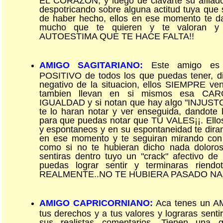
despotricando sobre alguna actitud tuya que 
de haber hecho, ellos en ese momento te da
mucho que te quieren y te valoran y 
AUTOESTIMA QUE TE HACE FALTA!!
AMIGO SAGITARIANO:
Este amigo es 
POSITIVO de todos los que puedas tener, dif
negativo de la situacion, ellos SIEMPRE ven 
tambien llevan en si mismos esa CA
IGUALDAD y si notan que hay algo "INJUSTO"
te lo haran notar y ver enseguida, dandote
para que puedas notar que TU VALES¡¡. Ellos
y espontaneos y en su espontaneidad te di
en ese momento y te seguiran mirando con s
como si no te hubieran dicho nada dolor
sentiras dentro tuyo un "crack" afectivo de
puedas lograr sentir y terminaras rien
REALMENTE..NO TE HUBIERA PASADO NA
AMIGO CAPRICORNIANO:
Aca tenes un A
tus derechos y a tus valores y lograras sentir
sus realistas comentarios. Tienen una g