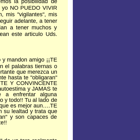
mos la posibilidad de
ta, yo NO PUEDO VIVIR
mis "vigilantes", mis
guir adelante, a tener
uian a tener muchos y
an este articulo Uds.
ro y mandon amigo ¡¡TE
l palabras tiernas o
ortante que merezca un
te hasta te "obligaran"
UERTE Y CONVINCENTE
 autoestima y JAMAS te
e a enfrentar alguna
to y todo!! Tu al lado de
 lo que es mejor aun….TE
su lealtad y trata que
ran" y son capaces de
e!!