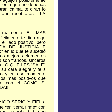
sienta que no deberias
ran calma, te diran lo
ahí recobraras ..LA
realmente EL MAS
icilmente te diga algo
el lado positivo, pero
RGA DE JUSTICIA E
 en lo que te sucedió
 los mejores elementos
 son francos, sinceros
ran LO QUE LES "SALE"
u cara alegre y feliz
oso y en ese momento
 los mas positivos que
dote con el COMO SI
DA!!
MIGO SERIO Y FIEL a
te "en tierra firme" con
ran sensibilidad que