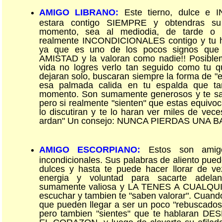
AMIGO LIBRANO:
Este tierno, dulce e
estara contigo SIEMPRE y obtendras su
momento, sea al mediodia, de tarde o
realmente INCONDICIONALES contigo y tu h
ya que es uno de los pocos signos q
AMISTAD y la valoran como nadie!! Posiblem
vida no logres verlo tan seguido como tu 
dejaran solo, buscaran siempre la forma de "es
esa palmada calida en tu espalda que ta
momento. Son sumamente generosos y te sa
pero si realmente "sienten" que estas equivoc
lo discutiran y te lo haran ver miles de vece
ardan" Un consejo: NUNCA PIERDAS UNA 
AMIGO ESCORPIANO:
Estos son amigo
incondicionales. Sus palabras de aliento pue
dulces y hasta te puede hacer llorar de v
energia y voluntad para sacarte adela
sumamente valiosa y LA TENES A CUALQUI
escuchar y tambien te "saben valorar". Cuand
que pueden llegar a ser un poco "rebuscados
pero tambien "sientes" que te hablaran 
EL CORAZON, y luego de clavarte su afilado