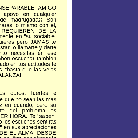
 INSEPARABLE AMIGO
 apoyo en cualquier
 de madrugada¡¡ Son
aras lo mismo con el,
ue REQUIEREN DE LA
ente en "su sociable"
quieres pero JAMAS te
tar" o llamarte y darte
nto necesitas en ese
ben escuchar tambien
ado en tus actitudes te
s.."hasta que las velas
BALANZA!
s duros, fuertes e
de que no sean las mas
ez en cuando, pero su
nte del problema es
ER HORA. Te "saben"
o los escuches sentiras
" en sus apreciaciones
DESDE EL ALMA, DESDE
 aguijon posiblemente