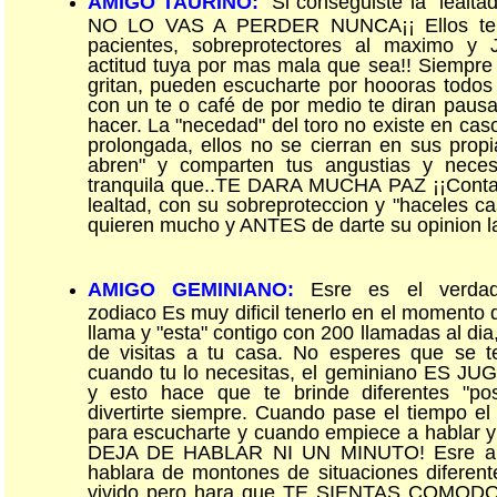
AMIGO TAURINO:
Si conseguiste la "lealta
NO LO VAS A PERDER NUNCA¡¡ Ellos te 
pacientes, sobreprotectores al maximo y 
actitud tuya por mas mala que sea!! Siempre 
gritan, pueden escucharte por hoooras todos
con un te o café de por medio te diran pau
hacer. La "necedad" del toro no existe en cas
prolongada, ellos no se cierran en sus propi
abren" y comparten tus angustias y nece
tranquila que..TE DARA MUCHA PAZ ¡¡Conta
lealtad, con su sobreproteccion y "haceles cas
quieren mucho y ANTES de darte su opinion la
AMIGO GEMINIANO:
Esre es el verdade
zodiaco Es muy dificil tenerlo en el momento q
llama y "esta" contigo con 200 llamadas al di
de visitas a tu casa. No esperes que se t
cuando tu lo necesitas, el geminiano ES
y esto hace que te brinde diferentes "posi
divertirte siempre. Cuando pase el tiempo el 
para escucharte y cuando empiece a hablar y
DEJA DE HABLAR NI UN MINUTO! Esre ami
hablara de montones de situaciones diferen
vivido pero hara que TE SIENTAS COMODO