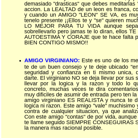
demasiado "drasticas" que debes meditarlas 
accion. La LEALTAD de un leon es franca, c
y cuando un AMIGO "LEON" SE VA, es muy d
tenelo presente ¡¡Ellos te y "se" quieren muc
LO MEJOR PARA TU VIDA aunque sepan
sobrellevarlo pero jamas te lo diran, ello
AUTOESTIMA Y CORAJE que te hace falta par
BIEN CONTIGO MISMO!!
AMIGO VIRGINIANO:
Este es uno de los me
te de un buen consejo y te deje ubicado "en 
seguridad y confianza en ti mismo unica, q
darte. El virginiano NO se deja llevar por sus 
llevar por la logica y la razon y todo lo q
concreto, muchas veces te dira comentarios
muy dificiles de asumir de entrada pero ten la
amigo virginiano ES REALISTA y nunca te d
logica ni razon. Este amigo "vale" muchisimo y
contra de cualquier situacion, ya que anali
Con este amigo "contas" de por vida, aunque
te llame seguido SIEMPRE CONSEGUIRAS S
la manera mas racional posible.