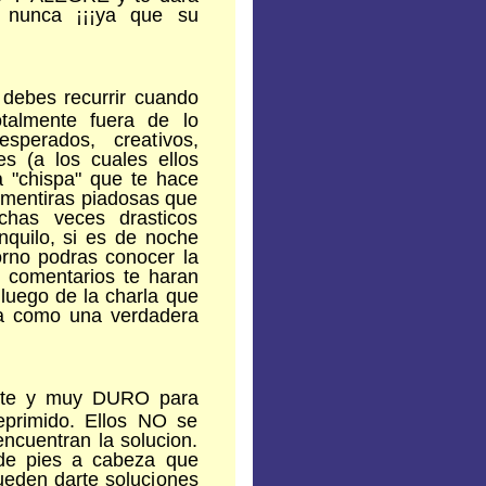
 nunca ¡¡¡ya que su
debes recurrir cuando
talmente fuera de lo
sperados, creativos,
es (a los cuales ellos
a "chispa" que te hace
, mentiras piadosas que
has veces drasticos
anquilo, si es de noche
orno podras conocer la
 comentarios te haran
o luego de la charla que
la como una verdadera
rte y muy DURO para
eprimido. Ellos NO se
ncuentran la solucion.
de pies a cabeza que
pueden darte soluciones