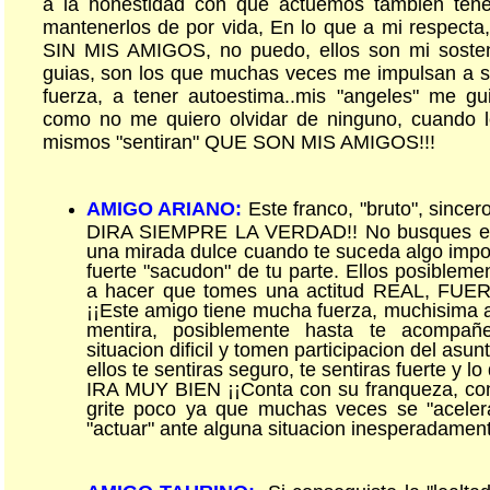
a la honestidad con que actuemos tambien tene
mantenerlos de por vida, En lo que a mi respec
SIN MIS AMIGOS, no puedo, ellos son mi sosten, 
guias, son los que muchas veces me impulsan a se
fuerza, a tener autoestima..mis "angeles" me g
como no me quiero olvidar de ninguno, cuando le
mismos "sentiran" QUE SON MIS AMIGOS!!!
AMIGO ARIANO:
Este franco, "bruto", since
DIRA SIEMPRE LA VERDAD!! No busques en e
una mirada dulce cuando te suceda algo imp
fuerte "sacudon" de tu parte. Ellos posiblemen
a hacer que tomes una actitud REAL, F
¡¡Este amigo tiene mucha fuerza, muchisima
mentira, posiblemente hasta te acompañ
situacion dificil y tomen participacion del asun
ellos te sentiras seguro, te sentiras fuerte y
IRA MUY BIEN ¡¡Conta con su franqueza, con 
grite poco ya que muchas veces se "acele
"actuar" ante alguna situacion inesperadament