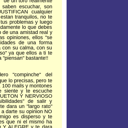
d" de un toro realmente
saben escuchar, son
JUSTIFICAN cualquier
estan tranquilos, no te
 tus problemas y luego
sadamente lo que debes
o de una amistad real y
as opiniones, ellos "se
sidades de una forma
 con su calma, con su
o" ya que ellos a ti te
 "piensan" bastante!!
ro "compinche" del
ue lo precisas, pero te
a, 100 mails y montones
e siente y te escuche
 JUGUETON Y NERVIOSO
bilidades" de salir y
te dara un "largo rato"
 a darte su opinion NO
go es disperso y te
tes que ni el mismo ha
 Y ALEGRE y te dara