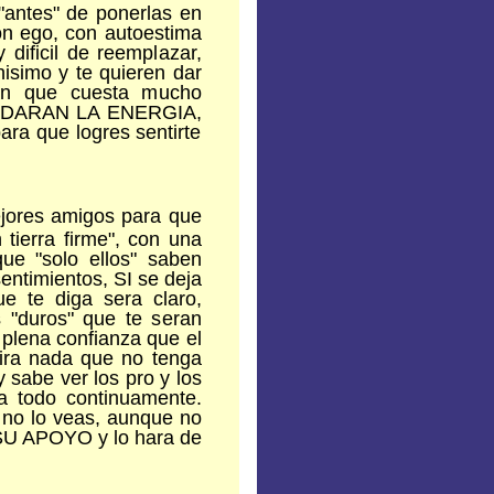
"antes" de ponerlas en
on ego, con autoestima
ificil de reemplazar,
hisimo y te quieren dar
 que cuesta mucho
s TE DARAN LA ENERGIA,
a que logres sentirte
jores amigos para que
tierra firme", con una
ue "solo ellos" saben
sentimientos, SI se deja
ue te diga sera claro,
 "duros" que te seran
 plena confianza que el
ira nada que no tenga
 sabe ver los pro y los
za todo continuamente.
 no lo veas, aunque no
U APOYO y lo hara de