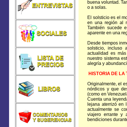
buena voluntad. Tam
o a solas.
El solsticio es el 
en una región al 
También sucede en
aparente en una reg
Desde tiempos inme
solsticio, inclus
actualidad es más
nuestro sistema est
alegría y abundanc
HISTORIA DE LA
Originalmente, el e
nórdicos y que de
(como en Venezuela
Cuenta una leyenda
lejana aterrizó en 
actualmente se co
viajero errante y
bendiciones durante