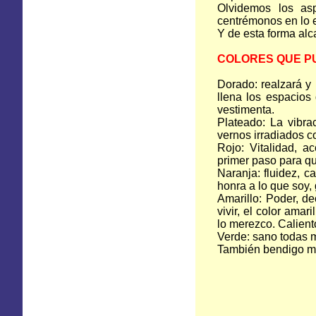
Olvidemos los asp
centrémonos en lo 
Y de esta forma alc
COLORES QUE PU
Dorado: realzará y 
llena los espacios 
vestimenta.
Plateado: La vibra
vernos irradiados c
Rojo: Vitalidad, a
primer paso para q
Naranja: fluidez, 
honra a lo que soy, 
Amarillo: Poder, de
vivir, el color amar
lo merezco. Caliento
Verde: sano todas m
También bendigo mi 