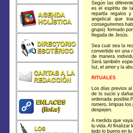
Según las diferent
es el espíritu de 
repartía regalos 
angelical que tr
conseguiremos habl
grupo) formado por 
llegada de Jesús.
Sea cual sea la re
convertido en una n
de manera individu
Será también espec
luz, el amor y la ab
RITUALES
Los días previos al
de lo sucio y daña
ordenada posible.
romero, limpias los
despejen.
A medida que vayas
tu vida. Al finaliz
todo lo bueno en tu 