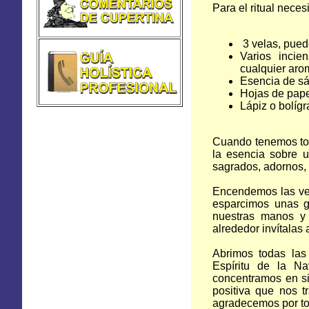
Para el ritual nece
3 velas, puede
Varios incie
cualquier arom
Esencia de sá
Hojas de pape
Lápiz o bolígr
Cuando tenemos tod
la esencia sobre 
sagrados, adornos, f
Encendemos las vel
esparcimos unas g
nuestras manos y 
alrededor invítalas
Abrimos todas las
Espíritu de la Na
concentramos en si
positiva que nos 
agradecemos por tod