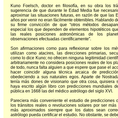
Kuno Foelsch, doctor en filosofía, en su obra los tr
sugerencia de que durante le Edad Media fue necesario
aproximar las situaciones futuras, en razón de que las 
años por venir no eran fácilmente obtenibles. Hablando de
su firme convicción de que “otros métodos desapar
especial los que dependen de elementos hipotéticos qu
las reales posiciones astronómicas de los planet
observaciones efectuadas científicamente”.
Son afirmaciones como para reflexionar sobre los mé
utilizan como atacires, las direcciones primarias, se
como lo dice Kuno; no ofrecen ninguna legitimidad cient
arbitrariamente no considera posiciones reales de los p
de todo, nunca falta alguien a que espere que pase el ac
hacer coincidir alguna técnica arcaica de predicció
obedeciendo a sus naturales egos. Aparte de Nostra
tenía más dones de visionario que otra cosa, quisiera
haya escrito algún libro con predicciones mundiales d
pública en 1668 las del médico astrólogo del siglo XVI.
Pareciera más conveniente el estudio de predicciones 
los tránsitos reales o revoluciones solares por ser más
más aproximados siempre que los datos sean correc
astrólogo pueda certificar el estudio. No obstante, se de