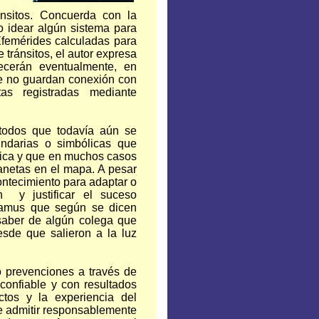
ánsitos. Concuerda con la
 idear algún sistema para
Efemérides calculadas para
 tránsitos, el autor expresa
ecerán eventualmente, en
e no guardan conexión con
as registradas mediante
todos que todavía aún se
cundarias o simbólicas que
ífica y que en muchos casos
lanetas en el mapa. A pesar
ontecimiento para adaptar o
n y justificar el suceso
damus que según se dicen
 saber de algún colega que
esde que salieron a la luz
o prevenciones a través de
 confiable y con resultados
tos y la experiencia del
be admitir responsablemente