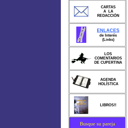
CARTAS
A LA
REDACCIÓN
ENLACES
de Interés
(Links)
LOS
COMENTARIOS
DE CUPERTINA
AGENDA
HOLÍSTICA
LIBROS!!
Busque su pareja