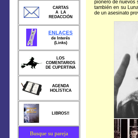
pionero de nuevos s
también en su Luna
CARTAS
A LA
de un asesinato pro
REDACCIÓN
ENLACES
de Interés
(Links)
LOS
COMENTARIOS
DE CUPERTINA
AGENDA
HOLÍSTICA
LIBROS!!
Busque su pareja