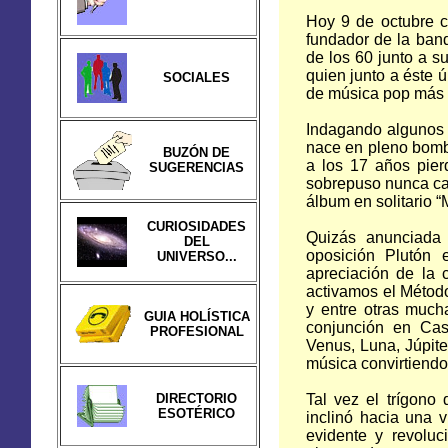
Hoy 9 de octubre 
fundador de la band
de los 60 junto a 
quien junto a éste 
SOCIALES
de música pop más e
Indagando algunos 
nace en pleno bomb
BUZÓN DE
a los 17 años pier
SUGERENCIAS
sobrepuso nunca ca
álbum en solitario “
CURIOSIDADES
Quizás anunciada 
DEL
oposición Plutón 
UNIVERSO...
apreciación de la 
activamos el Método
y entre otras much
GUIA HOLÍSTICA
conjunción en Cas
PROFESIONAL
Venus, Luna, Júpiter
música convirtiendo
DIRECTORIO
Tal vez el trígono
ESOTÉRICO
inclinó hacia una 
evidente y revolu