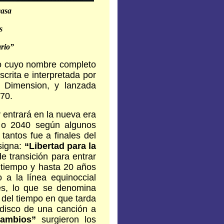
casa
s
ario”
io cuyo nombre completo
escrita e interpretada por
h Dimension, y lanzada
 70.
 entrará en la nueva era
 o 2040 según algunos
tantos fue a finales del
signa:
“Libertad para la
e transición para entrar
 tiempo y hasta 20 años
 a la línea equinoccial
les, lo que se denomina
o del tiempo en que tarda
 disco de una canción a
cambios”
surgieron los