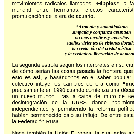
movimientos radicales llamados
“Hippies”
, a f
mundial entre hermanos, efectos caracterís
promulgación de la era de acuario.
“Armonía y entendimiento
simpatía y confianza abundan
no más mentiras y molestias
sueños vivientes de visiones dorad
la revelación del cristal místico
y la verdadera liberación de la men
La segunda estrofa según los intérpretes en su ca
de cómo serian las cosas pasada la frontera que
esto es así, y basándonos en el saber popular
colectivo intuye los cambios de era como
“nu
precisamente en 1990 cuando comienza una décad
un nuevo mundo. Tras la caída del muro de Be
desintegración de la URSS dando nacimien
independientes y permitiendo la reforma políti
habían permanecido bajo su influjo. De entre est
la Federación Rusa
.
Nace también la Unión Europea, la cual entra a