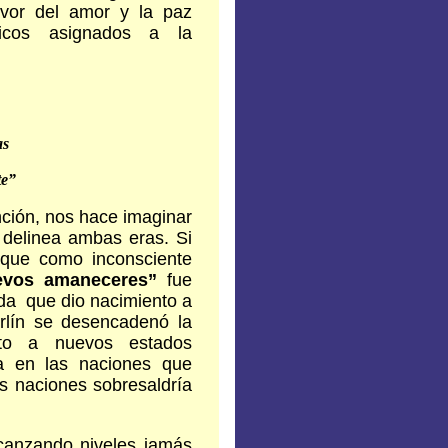
avor del amor y la paz
ticos asignados a la
as
te”
nción, nos hace imaginar
 delinea ambas eras. Si
 que como inconsciente
evos amaneceres”
fue
a que dio nacimiento a
rlín se desencadenó la
to a nuevos estados
ca en las naciones que
as naciones sobresaldría
lcanzando niveles jamás