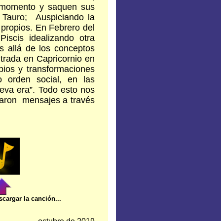
l momento y saquen sus
e Tauro; Auspiciando la
 propios. En Febrero del
iscis idealizando otra
ás allá de los conceptos
ntrada en Capricornio en
ios y transformaciones
 orden social, en las
ueva era”. Todo esto nos
ejaron mensajes a través
cargar la canción...