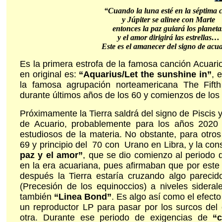
“Cuando la luna esté en la séptima 
y Júpiter se alinee con Marte
entonces la paz guiará los planeta
y el amor dirigirá las estrellas…
Este es el amanecer del signo de acu
Es la primera estrofa de la famosa canción Acuar
en original es:
“Aquarius/Let the sunshine in”
, 
la famosa agrupación norteamericana The Fift
durante últimos años de los 60 y comienzos de los
Próximamente la Tierra saldrá del signo de Piscis y
de Acuario, probablemente para los años 2020
estudiosos de la materia. No obstante, para otros 
69 y principio del 70 con Urano en Libra, y la con
paz y el amor”
, que se dio comienzo al periodo d
en la era acuariana, pues afirmaban que por este
después la Tierra estaría cruzando algo parecido
(Precesión de los equinoccios) a niveles sidera
también
“Linea Bond”
. Es algo así como el efect
un reproductor LP para pasar por los surcos del
otra. Durante ese periodo de exigencias de
“