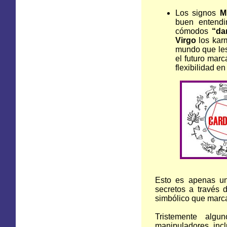
Los signos
M
buen entendi
cómodos
“da
Virgo
los karm
mundo que les
el futuro marc
flexibilidad e
Esto es apenas un
secretos a través 
simbólico que marca
Tristemente algu
manipuladores, inc