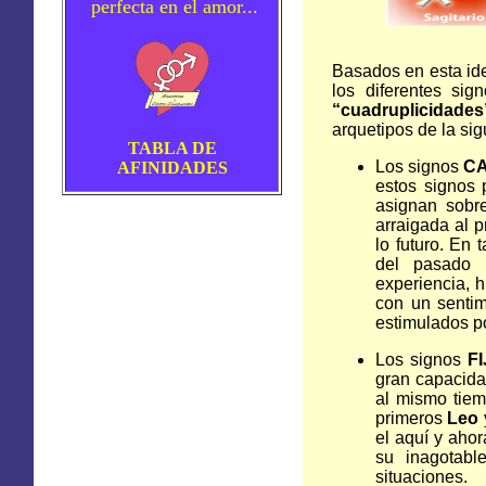
perfecta en el amor...
Basados en esta id
los diferentes si
“
cuadruplicidades
arquetipos de la si
TABLA DE
Los signos
C
AFINIDADES
estos signos 
asignan sobr
arraigada al p
lo futuro. En
del pasado p
experiencia, h
con un sentim
estimulados p
Los signos
F
gran capacida
al mismo tiem
primeros
Leo
el aquí y aho
su inagotable
situaciones.