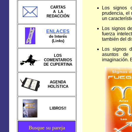
CARTAS
Los signos
A LA
prudencia, el 
REDACCIÓN
un característ
Los signos 
ENLACES
fuerza intelec
de Interés
también del di
(Links)
Los signos
asuntos de l
LOS
imaginación. 
COMENTARIOS
DE CUPERTINA
AGENDA
HOLÍSTICA
LIBROS!!
Busque su pareja