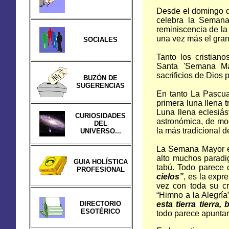
Desde el domingo d
celebra la Semana 
reminiscencia de la 
una vez más el gra
SOCIALES
Tanto los cristia
Santa 'Semana Ma
sacrificios de Dios 
BUZÓN DE
SUGERENCIAS
En tanto La Pascua
primera luna llena 
Luna llena eclesiás
CURIOSIDADES
astronómica, de mo
DEL
la más tradicional d
UNIVERSO...
La Semana Mayor e
alto muchos parad
GUIA HOLÍSTICA
tabú. Todo parece 
PROFESIONAL
cielos”
, es la expr
vez con toda su c
“Himno a la Alegría
DIRECTORIO
esta tierra tierra
ESOTÉRICO
todo parece apuntar