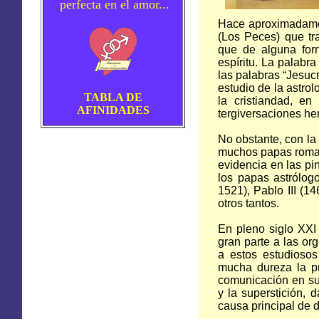
perfecta en el amor...
Hace aproximadamen
(Los Peces) que tra
que de alguna form
espíritu. La palabra
las palabras “Jesuc
estudio de la astro
TABLA DE
la cristiandad, en
AFINIDADES
tergiversaciones he
No obstante, con la 
muchos papas romano
evidencia en las pin
los papas astrólog
1521), Pablo III (1
otros tantos.
En pleno siglo XXI
gran parte a las or
a estos estudioso
mucha dureza la pr
comunicación en sus
y la superstición, 
causa principal de 