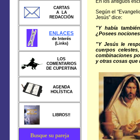
En los antiguos esc
CARTAS
Según el “Evangelio
A LA
REDACCIÓN
Jesús” dice:
"Y había también
ENLACES
¿Posees nociones d
de Interés
(Links)
"Y Jesús le respo
cuerpos celestes,
combinaciones por
LOS
y otras cosas que r
COMENTARIOS
DE CUPERTINA
AGENDA
HOLÍSTICA
LIBROS!!
Busque su pareja