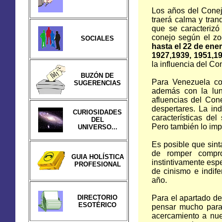
Los años del Conej
traerá calma y tranq
que se caracterizó
conejo según el zo
SOCIALES
hasta el 22 de ene
1927,1939, 1951,1
la influencia del Co
BUZÓN DE
Para Venezuela co
SUGERENCIAS
además con la lun
afluencias del Con
despertares. La ind
CURIOSIDADES
características del
DEL
Pero también lo imp
UNIVERSO...
Es posible que sin
de romper compro
GUIA HOLÍSTICA
instintivamente es
PROFESIONAL
de cinismo e indif
año.
DIRECTORIO
Para el apartado de
ESOTÉRICO
pensar mucho para
acercamiento a nue