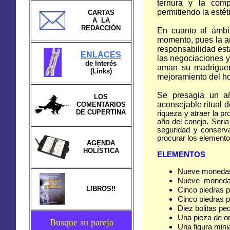
ternura y la comp
permitiendo la estét
CARTAS
A LA
REDACCIÓN
En cuanto al ámbit
momento, pues la am
responsabilidad est
ENLACES
las negociaciones y
de Interés
aman su madriguer
(Links)
mejoramiento del ho
Se presagia un añ
LOS
aconsejable ritual d
COMENTARIOS
DE CUPERTINA
riqueza y atraer la p
año del conejo. Seri
seguridad y conserv
procurar los elemento
AGENDA
HOLÍSTICA
ELEMENTOS
Nueve monedas c
Nueve monedas 
LIBROS!!
Cinco piedras p
Cinco piedras 
Diez bolitas pe
Una pieza de or
Busque su pareja
Una figura mini