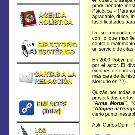
en cuatro lo atrapa 
produciéndole ines
Psicótica – Parano
agradable, dulce, i
las dificultades par
De su comportamien
con lo que manifi
contrajo matrimoni
un servicio de citas.
En 2009 Robyn pidió
por el actor. El di
millones de euros q
más cara de la hist
Mercurio en 7?).
Quizás por todas e
proyectadas en los 
“Arma Mortal”, “C
“Atrapen al Gring
cierto punto inestab
Astr. Carlos Dum – 