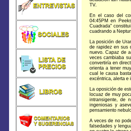
TV.
En el caso del co
04:45PM en Peeksk
Cuadrada” constitu
cuadrando a Neptun
La posición de Uran
de rapidez en sus d
nuevo. Capaz de ac
veces cambiaba su 
convertiría en direc
orienta a tener muy
cual le causa bast
excéntrica, alerta e 
La oposición de est
locuaz de muy poca
intransigente, de
ingeniosas y aseve
pensamiento nebulo
A veces de no poder
falsedades y lengu