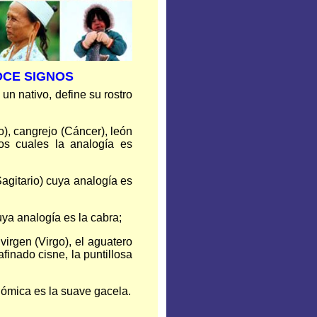
OCE SIGNOS
un nativo, define su rostro
o), cangrejo (Cáncer), león
los cuales la analogía es
agitario) cuya analogía es
ya analogía es la cabra;
irgen (Virgo), el aguatero
finado cisne, la puntillosa
nómica es la suave gacela.