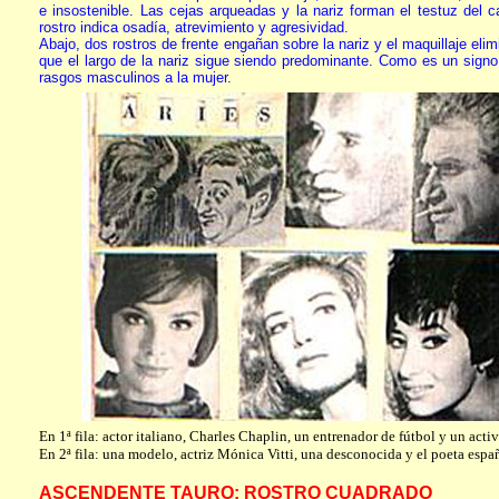
e insostenible. Las cejas arqueadas y la nariz forman el testuz del c
rostro indica osadía, atrevimiento y agresividad.
Abajo, dos rostros de frente engañan sobre la nariz y el maquillaje el
que el largo de la nariz sigue siendo predominante. Como es un sign
rasgos masculinos a la mujer.
En 1ª fila: actor italiano, Charles Chaplin, un entrenador de fútbol y un activ
En 2ª fila: una modelo, actriz Mónica Vitti, una desconocida y el poeta esp
ASCENDENTE TAURO: ROSTRO CUADRADO