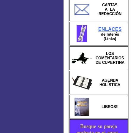
CARTAS
A LA
REDACCIÓN
ENLACES
de Interés
(Links)
LOS
COMENTARIOS
DE CUPERTINA
AGENDA
HOLÍSTICA
LIBROS!!
Busque su pareja
perfecta en el amor...