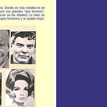
ara. Donde es más notable es en
son sus grandes “ojos bovinos”,
as se las depilen) La nariz es
signo femenino y le queda mejor,