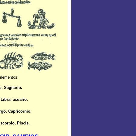
elementos:
o, Sagitario.
Libra, acuario.
rgo, Capricornio.
scorpio, Piscis.