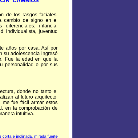
ECIR CAMBIOS
 de los rasgos faciales,
da cambio de signo en el
iferenciales: infancia,
d individualista, juventud
e años por casa. Así por
n su adolescencia ingresó
vo. Fue la edad en que la
su personalidad o por sus
tectura, donde no tanto el
lizan al futuro arquitecto.
, me fue fácil armar estos
al, en la comprobación de
anera intuitiva.
e corta e inclinada, mirada fuerte