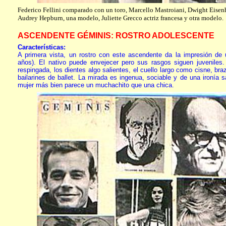
Federico Fellini comparado con un toro, Marcello Mastroiani, Dwight Eisen
Audrey Hepburn, una modelo, Juliette Grecco actriz francesa y otra modelo.
ASCENDENTE GÉMINIS: ROSTRO ADOLESCENTE
Características:
A primera vista, un rostro con este ascendente da la impresión de
años). El nativo puede envejecer pero sus rasgos siguen juveniles.
respingada, los dientes algo salientes, el cuello largo como cisne, br
bailarines de ballet. La mirada es ingenua, sociable y de una ironía 
mujer más bien parece un muchachito que una chica.