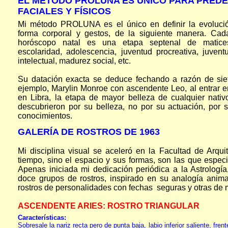
EL MÉTODO PROLUNA ES ÚNICO PARA PRED
FACIALES Y FÍSICOS
Mi método PROLUNA es el único en definir la evolución
forma corporal y gestos, de la siguiente manera. Ca
horóscopo natal es una etapa septenal de matices d
escolaridad, adolescencia, juventud procreativa, juventu
intelectual, madurez social, etc.
Su datación exacta se deduce fechando a razón de siet
ejemplo, Marylin Monroe con ascendente Leo, al entrar e
en Libra, la etapa de mayor belleza de cualquier nati
descubrieron por su belleza, no por su actuación, por 
conocimientos.
GALERÍA DE ROSTROS DE 1963
Mi disciplina visual se aceleró en la Facultad de Arqui
tiempo, sino el espacio y sus formas, son las que especia
Apenas iniciada mi dedicación periódica a la Astrología
doce grupos de rostros, inspirado en su analogía anim
rostros de personalidades con fechas seguras y otras de m
ASCENDENTE ARIES: ROSTRO TRIANGULAR
Características:
Sobresale la nariz recta pero de punta baja, labio inferior saliente, frent