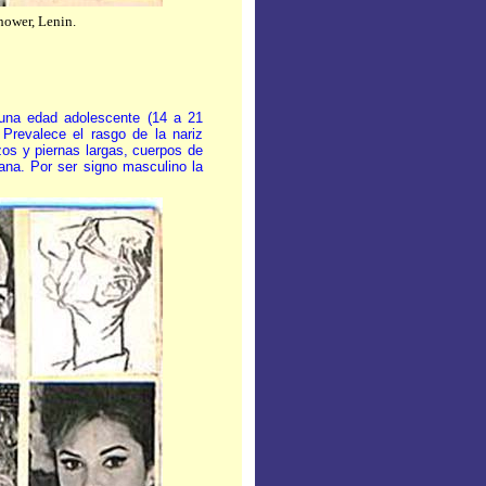
hower, Lenin.
 una edad adolescente (14 a 21
 Prevalece el rasgo de la nariz
azos y piernas largas, cuerpos de
sana. Por ser signo masculino la