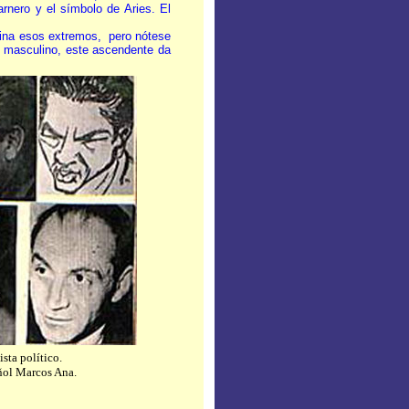
arnero y el símbolo de Aries. El
imina esos extremos, pero nótese
o masculino, este ascendente da
ista político.
añol Marcos Ana.