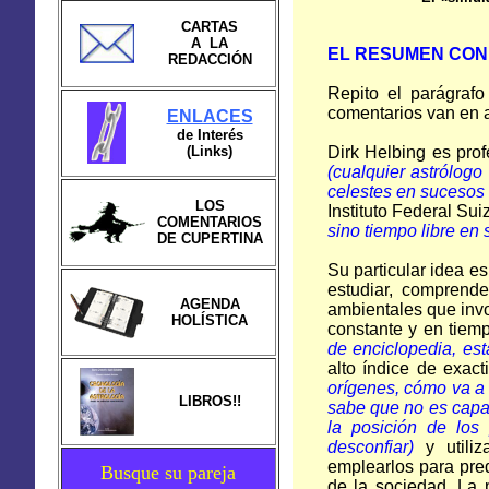
CARTAS
A LA
EL RESUMEN CON
REDACCIÓN
Repito el parágrafo
comentarios van en a
ENLACES
de Interés
(Links)
Dirk Helbing es pro
(cualquier astrólogo
celestes en sucesos t
LOS
Instituto Federal Su
COMENTARIOS
sino tiempo libre en 
DE CUPERTINA
Su particular idea e
estudiar, comprende
AGENDA
ambientales que invo
HOLÍSTICA
constante y en tiem
de enciclopedia, es
alto índice de exact
orígenes, cómo va a 
LIBROS!!
sabe que no es capaz
la posición de los
desconfiar)
y utiliz
emplearlos para pred
Busque su pareja
de la sociedad. La 