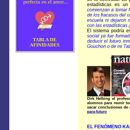
perfecta en el amor...
estadísticas es 
comienzan a tomar f
de los fracasos del 
escuela ni dejaron 
con las estadísticas ¡
El sistema podría 
social ya fue formad
TABLA DE
deducir el futuro in
AFINIDADES
Gouchon o de mi Tabl
Dirk Helbing el profes
alumnos para reunir t
sacar conclusiones de e
para-futuro
EL FENÓMENO KA