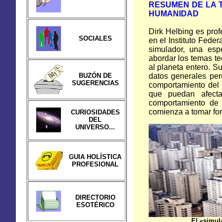
RESUMEN DE LA 
HUMANIDAD
Dirk Helbing es prof
SOCIALES
en el Instituto Feder
simulador, una esp
abordar los temas te
al planeta entero. S
BUZÓN DE
datos generales pero
SUGERENCIAS
comportamiento del 
que puedan afecta
comportamiento de 
comienza a tomar for
CURIOSIDADES
DEL
UNIVERSO...
GUIA HOLÍSTICA
PROFESIONAL
DIRECTORIO
ESOTÉRICO
El «simul