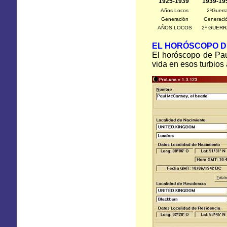
1925-1939
1939-19
Años Locos
2ªGuerr
Generación
Generaci
AÑOS LOCOS
2ª GUER
EL HORÓSCOPO D
El horóscopo de Pa
vida en esos turbios