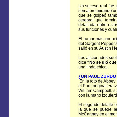
Un suceso real fue 
semáforo mirando una
que se golpeó tamb
cerebral que termi
detallada entre est
sus funciones y cual
El rumor más conoci
del Sargent Pepper'
salió en su Austin He
Los aficionados suel
dice
“No se dió cue
una linda chica.
¿UN PAUL ZURDO 
En la foto de Abbey
el Paul original er
William Campbell, su 
con la mano izquierd
El segundo detalle e
la que se puede l
McCartney en el mome