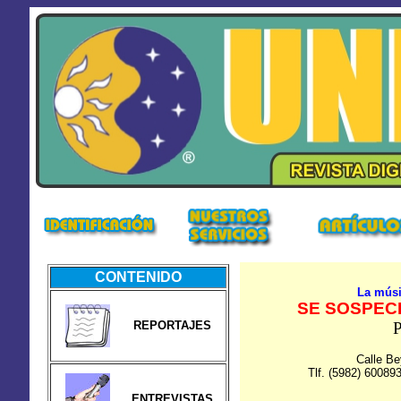
CONTENIDO
La músi
SE SOSPEC
REPORTAJES
P
Calle B
Tlf. (5982) 60089
ENTREVISTAS