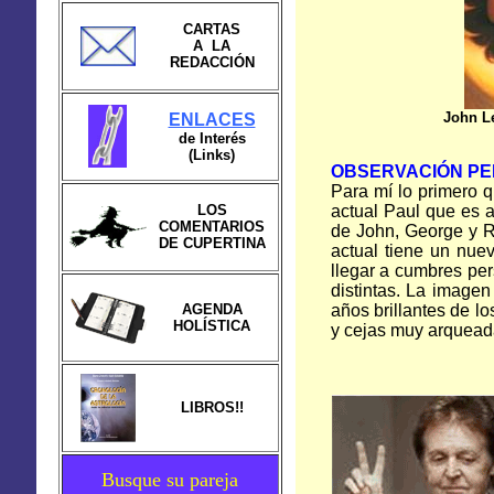
CARTAS
A LA
REDACCIÓN
John L
ENLACES
de Interés
(Links)
OBSERVACIÓN P
Para mí lo primero q
LOS
actual Paul que es 
COMENTARIOS
de John, George y Ri
DE CUPERTINA
actual tiene un nue
llegar a cumbres pe
distintas. La imagen
AGENDA
años brillantes de l
HOLÍSTICA
y cejas muy arquead
LIBROS!!
Busque su pareja