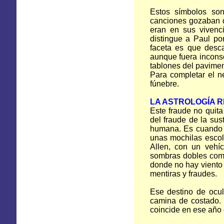
Estos símbolos son
canciones gozaban de
eran en sus vivenc
distingue a Paul po
faceta es que desca
aunque fuera inconsci
tablones del pavimen
Para completar el 
fúnebre.
LA ASTROLOGÍA 
Este fraude no quita
del fraude de la sus
humana. Es cuando 
unas mochilas escol
Allen, con un vehíc
sombras dobles como
donde no hay viento
mentiras y fraudes.
Ese destino de ocul
camina de costado. 
coincide en ese año 