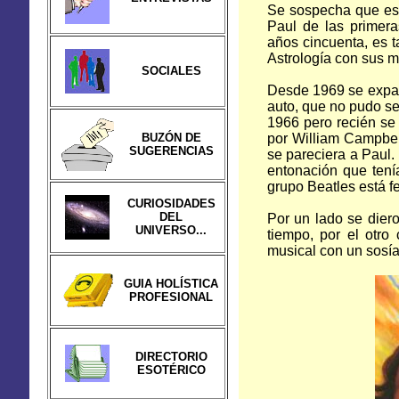
Se sospecha que est
Paul de las primera
años cincuenta, es t
Astrología con sus m
SOCIALES
Desde 1969 se expan
auto, que no pudo se
1966 pero recién se
BUZÓN DE
por William Campbel
SUGERENCIAS
se pareciera a Paul.
entonación que tenía
grupo Beatles está
fe
CURIOSIDADES
DEL
Por un lado se dier
UNIVERSO...
tiempo, por el otro
musical con un sosía
GUIA HOLÍSTICA
PROFESIONAL
DIRECTORIO
ESOTÉRICO