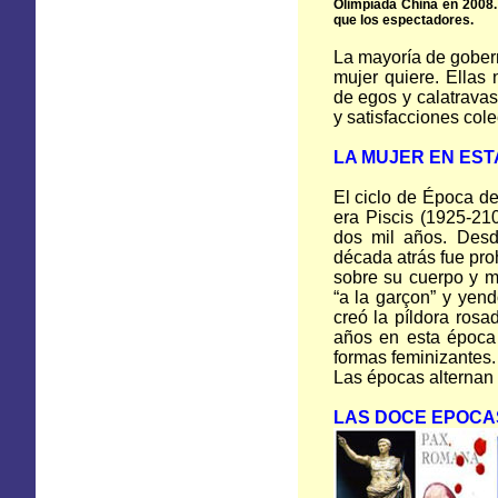
Olimpíada China en 2008.
que los espectadores.
La mayoría de gobern
mujer quiere. Ellas
de egos y calatravas.
y satisfacciones cole
LA MUJER
EN
EST
El ciclo de Época de
era Piscis (1925-21
dos mil años. Desd
década atrás fue proh
sobre su cuerpo y m
“a la garçon” y yend
creó la píldora ros
años en esta época 
formas feminizantes
Las épocas alternan
LAS DOCE EPOCA