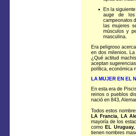
En la siguient
auge de los
campeonatos de
las mujeres s
músculos y pe
masculina.
Era peligroso acerca
en dos milenios. La
¿Qué actitud machis
aceptan sugerencias 
política, económica 
LA MUJER
EN
EL 
En esta era de Piscis
reinos o pueblos di
nació en 843, Aleman
Todos estos nombres
LA Francia, LA Al
mayoría de los esta
como
EL Uruguay, 
tienen nombres mas