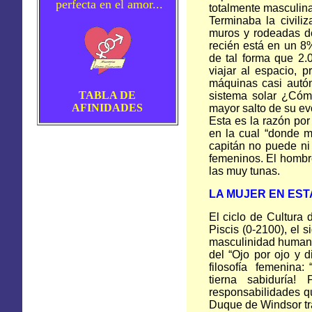
perfecta en el amor...
totalmente masculina
Terminaba la civiliz
muros y rodeadas d
recién está en un 8
de tal forma que 2.
viajar al espacio, p
máquinas casi autón
TABLA DE
sistema solar ¿Cómo
AFINIDADES
mayor salto de su ev
Esta es la razón por 
en la cual “donde 
capitán no puede ni
femeninos. El hombre
las muy tunas.
LA MUJER EN
EST
El ciclo de Cultura 
Piscis (0-2100), el
masculinidad humana 
del “Ojo por ojo y d
filosofía femenina: 
tierna sabiduría
responsabilidades q
Duque de Windsor tra