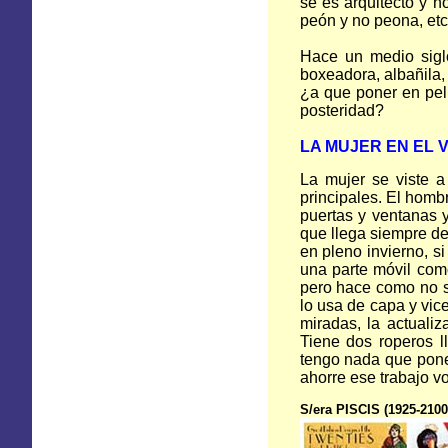
se es arquitecto y n
peón y no peona, etc
Hace un medio siglo 
boxeadora, albañila, 
¿a que poner en pel
posteridad?
LA MUJER EN
EL V
La mujer se viste a
principales. El hombr
puertas y ventanas 
que llega siempre de
en pleno invierno, s
una parte móvil com
pero hace como no s
lo usa de capa y vic
miradas, la actuali
Tiene dos roperos l
tengo nada que pone
ahorre ese trabajo vo
S/era PISCIS (1925-2100