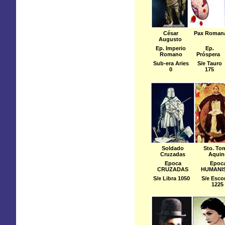
César
Pax Roman
Augusto
Ep. Imperio
Ep.
Romano
Próspera
Sub-era Aries
S/e Tauro
0
175
Soldado
Sto. To
Cruzadas
Aquin
Epoca
Epoc
CRUZADAS
HUMANI
S/e Libra 1050
S/e Esco
1225