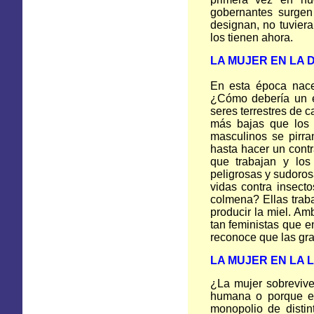
gobernantes surgen
designan, no tuviera
los tienen ahora.
LA MUJER
EN
LA 
En esta época nac
¿Cómo debería un e
seres terrestres de 
más bajas que los 
masculinos se pirra
hasta hacer un contr
que trabajan y lo
peligrosas y sudoros
vidas contra insect
colmena? Ellas traba
producir la miel. Am
tan feministas que 
reconoce que las gra
LA MUJER
EN
LA 
¿La mujer sobrevive
humana o porque e
monopolio de distin