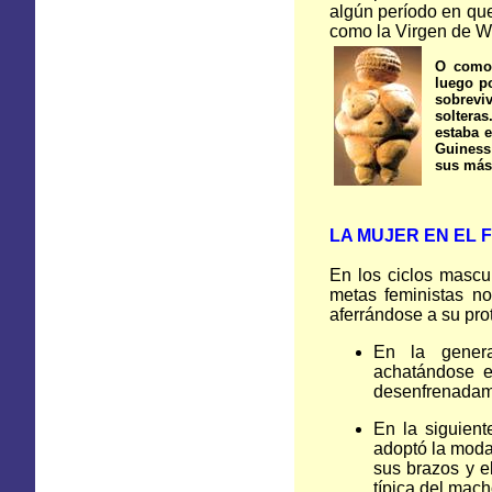
algún período en que
como la Virgen de Wi
O como 
luego p
sobrevi
solteras
estaba e
Guiness
sus más
LA MUJER
EN
EL F
En los ciclos mascu
metas feministas n
aferrándose a su pro
En la gener
achatándose e
desenfrenadame
En la siguien
adoptó la moda
sus brazos y e
típica del mach