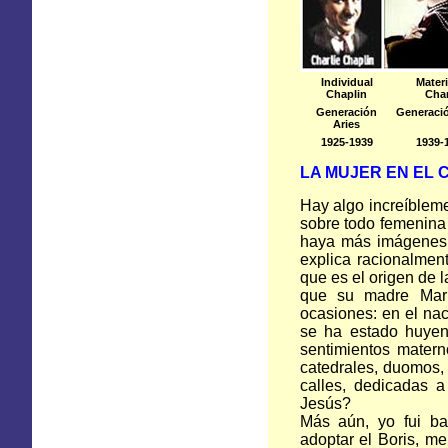
Individual
Materi
Chaplin
Cha
Generación
Generaci
Aries
1925-1939
1939-
LA MUJER
EN
EL C
Hay algo increíbleme
sobre todo femenina 
haya más imágenes 
explica racionalmen
que es el origen de l
que su madre Marí
ocasiones: en el nac
se ha estado huyend
sentimientos matern
catedrales, duomos, 
calles, dedicadas 
Jesús?
Más aún, yo fui bau
adoptar el Boris, m