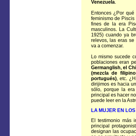
Venezuela
.
Entonces ¿Por qué 
feminismo de Piscis
fines de la era Pi
masculinos. La Cul
1925) cuando ya bro
relevos, las eras s
va a comenzar.
Lo mismo sucede co
poblaciones eran p
Germanglish, el Chin
(mezcla de filipi
portugués)
, etc. ¿
dirijimos es hacia u
sólo, porque la era
principal es hacer n
puede leer en la Astr
LA MUJER
EN
LOS
El testimonio más 
principal protagoni
designan las ocupac