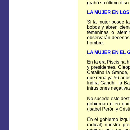
grabó su último dis
LA MUJER
EN
LOS
Si la mujer posee la
bobos y abren cient
femeninas o afemi
observarán decenas 
hombre.
LA MUJER
EN
EL 
En la era Piscis ha 
y presidentes. Cleop
Catalina la Grande, 
que reina ya 56 años
Indira Gandhi, la Ba
intrusiones negativa
No sucede este dest
gobiernan o en quie
(Isabel Perón y Crist
En el gobierno izqui
radical) nuestro pr
primera vez en nu