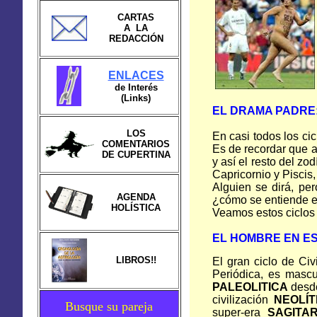
CARTAS
A LA
REDACCIÓN
ENLACES
de Interés
(Links)
EL DRAMA PADRE
LOS
En casi todos los cic
COMENTARIOS
Es de recordar que a 
DE CUPERTINA
y así el resto del zo
Capricornio y Piscis,
Alguien se dirá, pe
AGENDA
¿cómo se entiende e
HOLÍSTICA
Veamos estos ciclos 
EL HOMBRE EN ES
LIBROS!!
El gran ciclo de Civ
Periódica, es mascul
PALEOLITICA
desde
civilización
NEOLÍT
Busque su pareja
super-era
SAGITAR