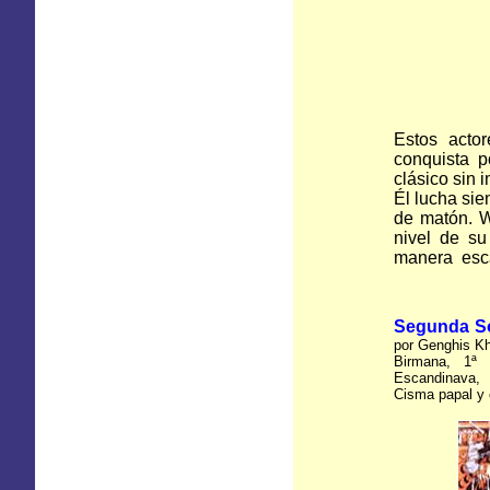
W
Estos actor
conquista 
clásico sin 
Él lucha sie
de matón. W
nivel de su
manera esca
Segunda S
por Genghis Kh
Birmana, 1ª
Escandinava, 
Cisma papal y 