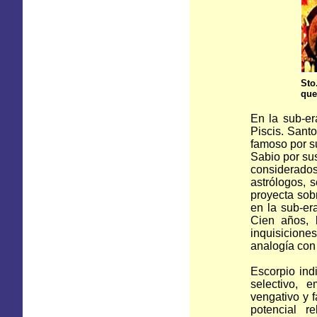
St
que
En la sub-er
Piscis. Santo
famoso por su
Sabio por sus
considerad
astrólogos, 
proyecta sob
en la sub-er
Cien años, l
inquisicione
analogía con 
Escorpio ind
selectivo, e
vengativo y 
potencial 