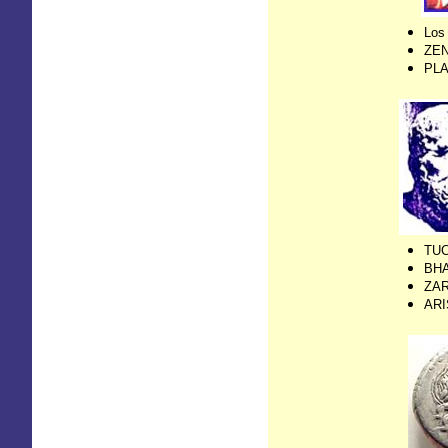
Los
ZENÓ
PLA
TUC
BHA
ZAR
ARI