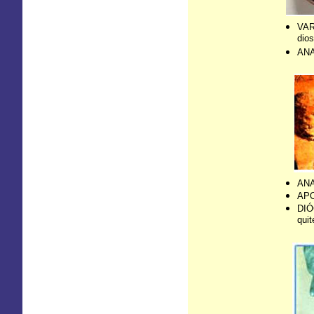
VAR
dios
ANA
ANA
APO
DIÓG
quit