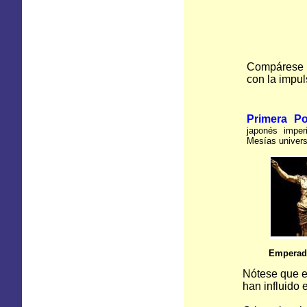
Compárese el
con la impul
Primera Pol
japonés imperi
Mesías univer
Emperad
Nótese que e
han influido 