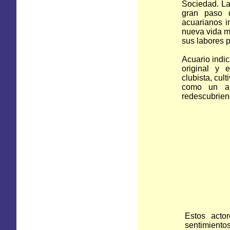
Sociedad. La
gran paso q
acuarianos i
nueva vida má
sus labores 
Acuario indic
original y e
clubista, cul
como un an
redescubriend
Estos acto
sentimientos