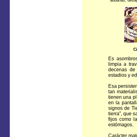
aduanas, desag
Circ
Es asombros
limpia a tra
decenas de 
estadios y ed
Esa persiste
tan materiali
tienen una pl
en la pantal
signos de Ti
tierra”, que 
fijos como l
estómagos.
Carácter mate