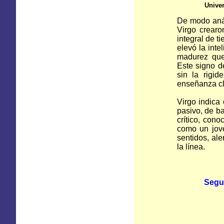
Unive
De modo anál
Virgo crearo
integral de t
elevó la int
madurez que
Este signo de
sin la rigi
enseñanza cl
Virgo indica 
pasivo, de ba
crítico, cono
como un jove
sentidos, ale
la línea.
Segu