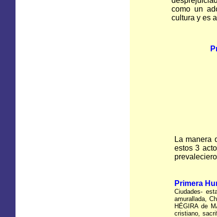
desprejuiciado
como un adol
cultura y es 
P
La manera 
estos 3 act
prevalecier
Primera Hu
Ciudades- esta
amurallada, C
HÉGIRA de MA
cristiano, sac