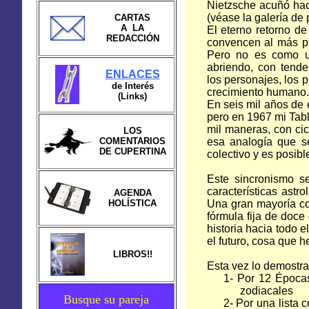
Nietzsche acuñó hace
(véase la galería de p
CARTAS
A LA
El eterno retorno de
REDACCIÓN
convencen al más pri
Pero no es como un
abriendo, con tend
ENLACES
los personajes, los p
de Interés
crecimiento humano.
(Links)
En seis mil años de 
pero en 1967 mi Tabl
mil maneras, con cic
LOS
COMENTARIOS
esa analogía que s
DE CUPERTINA
colectivo y es posibl
Este sincronismo s
características astr
AGENDA
HOLÍSTICA
Una gran mayoría con
fórmula fija de doce 
historia hacia todo 
el futuro, cosa que
LIBROS!!
Esta vez lo demostr
1- Por 12 Épocas
zodiacales
Busque su pareja
2- Por una lista 