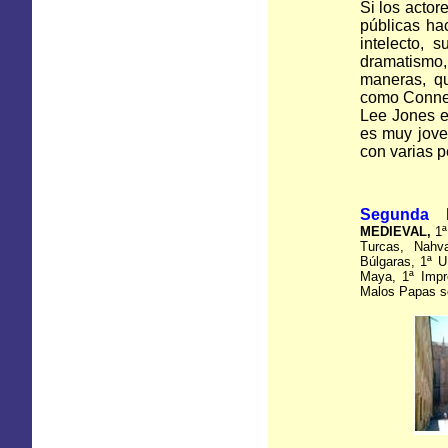
Si los actor
públicas ha
intelecto, 
dramatismo,
maneras, qu
como Conner
Lee Jones en
es muy jove
con varias p
Segunda 
MEDIEVAL,
1ª
Turcas, Nahv
Búlgaras, 1ª 
Maya, 1ª Impr
Malos Papas se