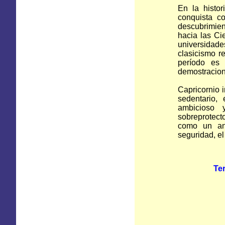
En la histo
conquista c
descubrimien
hacia las Ci
universidade
clasicismo r
período es
demostracione
Capricornio i
sedentario, 
ambicioso 
sobreprotecto
como un anc
seguridad, el 
Ter