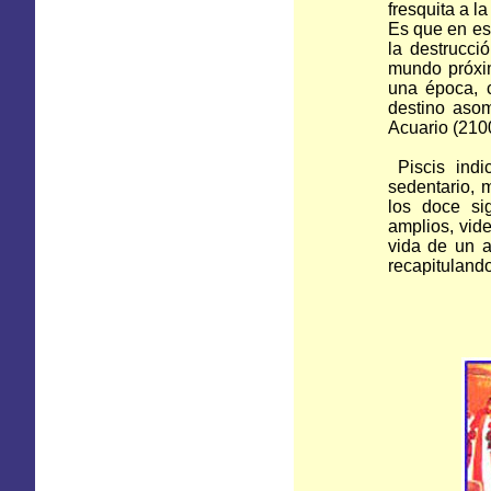
fresquita a l
Es que en es
la destrucci
mundo próxim
una época, 
destino aso
Acuario (210
Piscis indi
sedentario, 
los doce si
amplios, vid
vida de un a
recapituland