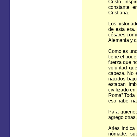
Cristo insp
constante e
Cristiana.
Los historiad
de esta era.
césares como
Alemania y c
Como es uno 
tiene el pode
fuerza que n
voluntad que
cabeza. No e
nacidos bajo
estaban imb
civilizado e
Roma” Toda l
eso haber nac
Para quienes
agrego otras,
Aries indica 
nómade, supe