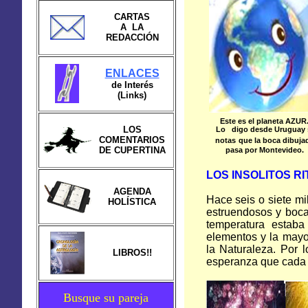
CARTAS
A LA
REDACCIÓN
ENLACES
de Interés
(Links)
Este es el planeta AZUR
LOS
Lo
digo desde Uruguay 
COMENTARIOS
notas
que la boca dibuja
DE CUPERTINA
pasa
por Montevideo.
LOS INSOLITOS R
AGENDA
Hace seis o siete mi
HOLÍSTICA
estruendosos y boca
temperatura estaba
elementos y la mayo
la Naturaleza. Por
l
LIBROS!!
esperanza que cada 
Busque su pareja