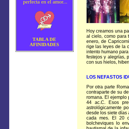
perfecta en el amor...
Hoy creamos una par
al cielo, como para 
TABLA DE
enero, de Capricorn
AFINIDADES
rige las leyes de la
intento humano para 
festejos y alegrías,
con sus hielos, hibe
LOS NEFASTOS I
Por otra parte Roma
contraparte de su del
romana. El ejemplo p
44 ac
.C. Esos pre
astrológicamente po
desde los siete días
cada mes. El 20 d
bolcheviques lo env
bautismal de la inf