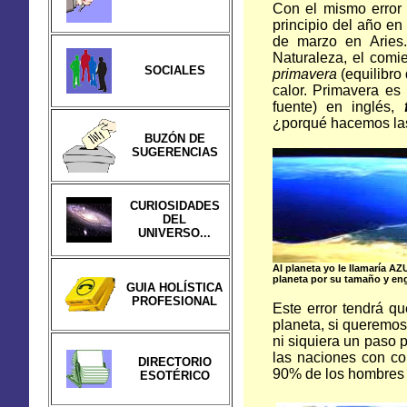
Con el mismo error
principio del año en
de marzo en Aries
Naturaleza
, el comi
SOCIALES
primavera
(equilibro
calor. Primavera es
fuente) en inglés,
¿porqué hacemos las
BUZÓN DE
SUGERENCIAS
CURIOSIDADES
DEL
UNIVERSO...
Al planeta yo le llamaría 
planeta por su tamaño y eng
GUIA HOLÍSTICA
PROFESIONAL
Este error tendrá q
planeta, si queremos
ni siquiera un paso 
las naciones con co
DIRECTORIO
90% de los hombres y
ESOTÉRICO