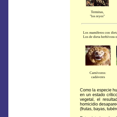
Termitas,
"los reyes"
Los mamíferos con dieta
Los de dieta herbívora o
Carnívoros:
cadáveres
Como la especie hu
en un estado críti
vegetal, el result
homicidio desaparec
(frutas, bayas, tubé