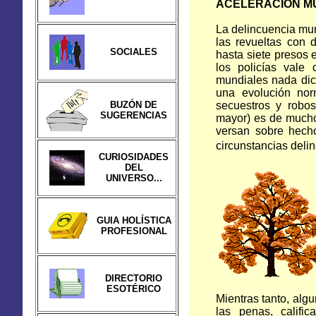
ACELERACIÓN M
La delincuencia mu
las revueltas con 
SOCIALES
hasta siete presos 
los policías vale
mundiales nada di
una evolución nor
BUZÓN DE
secuestros y robos
SUGERENCIAS
mayor) es de mucho 
versan sobre hecho
circunstancias delin
CURIOSIDADES
DEL
UNIVERSO...
GUIA HOLÍSTICA
PROFESIONAL
DIRECTORIO
ESOTÉRICO
Mientras tanto, alg
las penas, calif