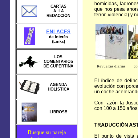
homicidas, ladrones
CARTAS
que nos pesa ahora,
A LA
terror, violencia) y 
REDACCIÓN
ENLACES
de Interés
(Links)
LOS
COMENTARIOS
DE CUPERTINA
Revueltas diarias
co
El índice de deli
AGENDA
evolución con porce
HOLÍSTICA
un coche acelerand
Con razón la Justi
con 100 a 150 años d
LIBROS!!
TRADUCCIÓN AS
Busque su pareja
El punto de vista 