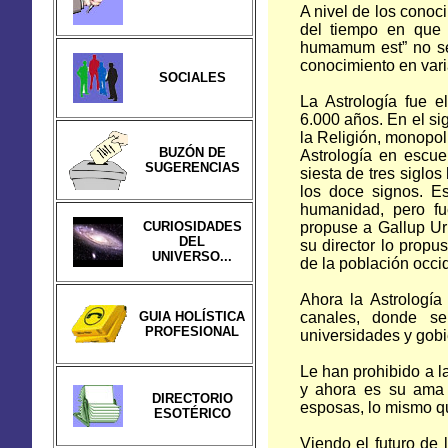
A nivel de los conoc
del tiempo en que 
humamum est” no se 
conocimiento en varia
SOCIALES
La Astrología fue 
6.000 años. En el si
la Religión, monopoli
BUZÓN DE
Astrología en escue
SUGERENCIAS
siesta de tres siglos
los doce signos. E
humanidad, pero fu
CURIOSIDADES
propuse a Gallup Ur
DEL
su director lo propu
UNIVERSO...
de la población occi
Ahora la Astrología 
GUIA HOLÍSTICA
canales, donde se
PROFESIONAL
universidades y gobi
Le han prohibido a la
y ahora es su ama 
DIRECTORIO
esposas, lo mismo que
ESOTÉRICO
Viendo el futuro de 