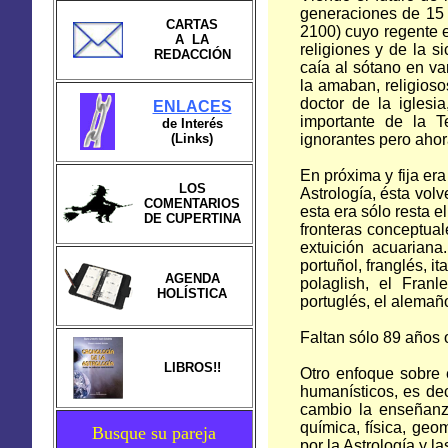
generaciones de 15 a
CARTAS
2100) cuyo regente e
A LA
religiones y de la si
REDACCIÓN
caía al sótano en v
la amaban, religios
doctor de la iglesi
ENLACES
importante de la Te
de Interés
(Links)
ignorantes pero ahor
En próxima y fija er
LOS
Astrología, ésta vol
COMENTARIOS
esta era sólo resta 
DE CUPERTINA
fronteras conceptua
extuición acuarian
portuñol, franglés, it
AGENDA
polaglish, el Franl
HOLÍSTICA
portuglés, el alemaño
Faltan sólo 89 años 
LIBROS!!
Otro enfoque sobre 
humanísticos, es deci
cambio la enseñanza
química, física, geo
Busque su pareja
por la Astrología y l