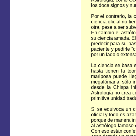
los doce signos y n
Por el contrario, la 
ciencia oficial no ti
otra, pese a ser sub
En cambio el astról
su ciencia amada. El
predecir para su pas
paciente y pedirle “
por un lado o extens
La ciencia se basa 
hasta tienen la teo
mariposa puede lle
megalómana, sólo inf
desde la Chispa ini
Astrología no crea c
primitiva unidad tra
Si se equivoca un ci
oficial y todo es aza
porque de manera ins
al astrólogo famoso 
Con eso están confes