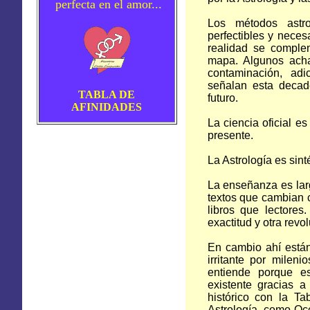
perfecta en el amor...
Los métodos astro
perfectibles y neces
realidad se complem
mapa. Algunos acha
contaminación, adi
señalan esta decad
TABLA DE
futuro.
AFINIDADES
La ciencia oficial es
presente.
La Astrología es sint
La enseñanza es larg
textos que cambian 
libros que lectores
exactitud y otra revo
En cambio ahí está
irritante por milen
entiende porque es
existente gracias 
histórico con la Ta
Astrología, como Oc