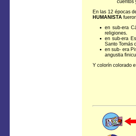
cuentos 
En las 12 épocas de
HUMANISTA
fueron
en sub-era C
religiones.
en sub-era E
Santo Tomás d
en sub- era P
angustia finicul
Y colorín colorado 