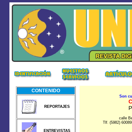
CONTENIDO
Son cua
C
REPORTAJES
P
calle B
Tlf. (5982) 60089
ENTREVISTAS