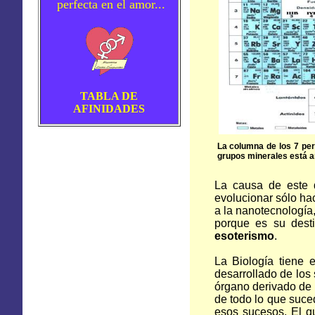
perfecta en el amor...
TABLA DE
AFINIDADES
La columna de los 7 perí
grupos minerales está arr
La causa de este d
evolucionar sólo hac
a la nanotecnología,
porque es su dest
esoterismo
.
La Biología
tiene e
desarrollado de los
órgano derivado de 
de todo lo que suced
esos sucesos. El q