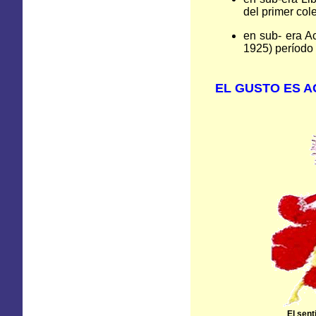
del primer col
en sub- era A
1925) período
EL GUSTO ES 
El senti