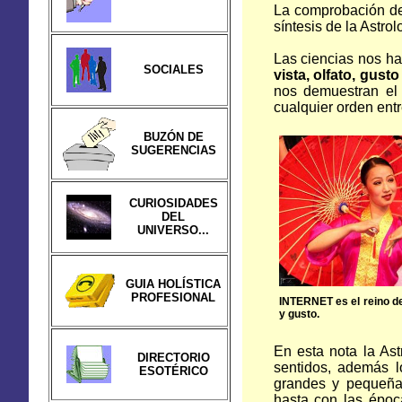
La comprobación de 
síntesis de
la Astrol
Las ciencias nos h
SOCIALES
vista, olfato, gusto
nos demuestran el 
cualquier orden entr
BUZÓN DE
SUGERENCIAS
CURIOSIDADES
DEL
UNIVERSO...
GUIA HOLÍSTICA
PROFESIONAL
INTERNET es el reino del
y gusto.
En esta nota la Ast
DIRECTORIO
sentidos, además l
ESOTÉRICO
grandes y pequeña
hasta con las époc