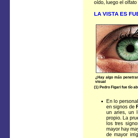
oído, luego el olfat
LA VISTA
ES
FU
¿Hay algo más penetrant
visual
(1) Pedro Figari fue tío
En lo persona
en signos de
un aries, un 
propio. La pru
los tres sign
mayor hay mayo
de mayor irri