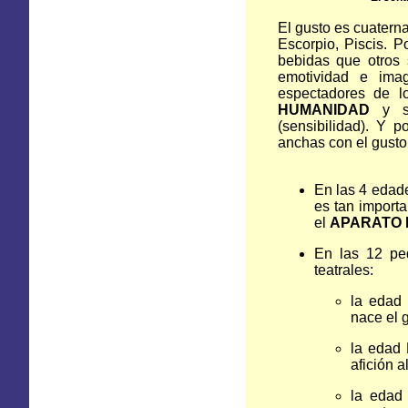
El gusto es cuaterna
Escorpio, Piscis. P
bebidas que otros 
emotividad e ima
espectadores de l
HUMANIDAD
y su
(sensibilidad). Y 
anchas con el gusto
En las 4 edad
es tan import
el
APARATO 
En las 12 pe
teatrales:
la edad
nace el 
la edad
afición a
la edad