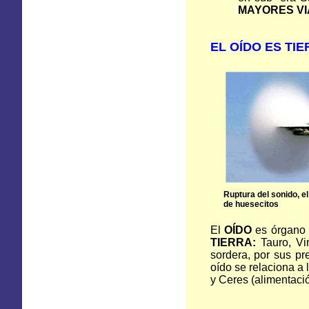
MAYORES V
EL OÍDO ES TI
Ruptura del sonido, e
de huesecitos
El
OÍDO
es órgano s
TIERRA:
Tauro, Vi
sordera, por sus pr
oído se relaciona a 
y Ceres (alimentaci