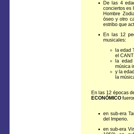
De las 4 edad
conciertos es
Hombre Zodia
óseo y otro ca
estribo que a
En las 12 pe
musicales:
la edad 
el CANTO
la edad
música i
y la eda
la música
En las 12 épocas de
ECONÓMICO
fuero
en sub-era T
del Imperio.
en sub-era Vi