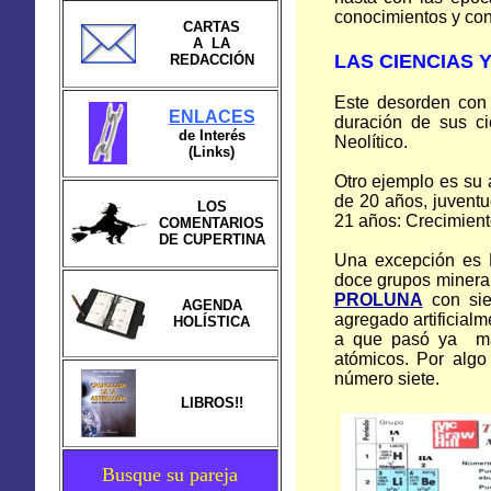
conocimientos y con
CARTAS
A LA
LAS CIENCIAS 
REDACCIÓN
Este desorden con 
ENLACES
duración de sus cic
de Interés
Neolítico.
(Links)
Otro ejemplo es su 
de 20 años, juvent
LOS
21 años: Crecimient
COMENTARIOS
DE CUPERTINA
Una excepción es 
doce grupos mineral
PROLUNA
con sie
AGENDA
agregado artificialm
HOLÍSTICA
a que pasó ya
m
atómicos. Por alg
número siete.
LIBROS!!
Busque su pareja