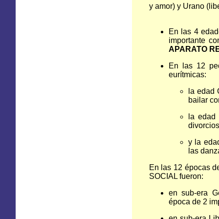
y amor) y Urano (lib
En las 4 edad
importante co
APARATO RE
En las 12 pe
eurítmicas:
la edad
bailar co
la edad
divorcios
y la eda
las danz
En las 12 épocas de
SOCIAL fueron:
en sub-era G
época de 2 imp
en sub-era Li