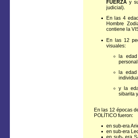
FUERZA
y su
judicial).
En las 4 edad
Hombre Zodi
contiene
la V
En las 12 pe
visuales:
la eda
personal
la eda
individu
y la ed
sibarita 
En las 12 épocas de
POLÍTICO fueron:
en sub-era Ari
en sub-era Le
en sub- era S