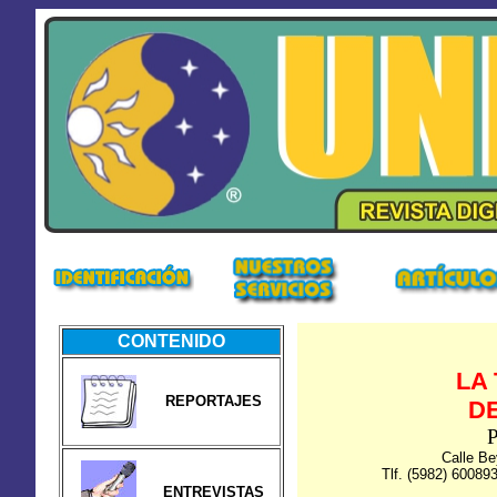
CONTENIDO
LA
REPORTAJES
D
P
Calle B
Tlf. (5982) 60089
ENTREVISTAS