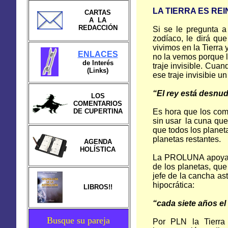
LA TIERRA ES RE
CARTAS
A LA
REDACCIÓN
Si se le pregunta a
zodíaco, le dirá q
vivimos en la Tierra
ENLACES
no la vemos porque l
de Interés
traje invisible. Cua
(Links)
ese traje invisibie u
“El rey está desnud
LOS
COMENTARIOS
DE CUPERTINA
Es hora que los com
sin usar la cuna que
que todos los planeta
planetas restantes.
AGENDA
HOLÍSTICA
La PROLUNA apoya la
de los planetas, que
jefe de la cancha as
hipocrática:
LIBROS!!
“cada siete años el
Busque su pareja
Por PLN la Tierra 