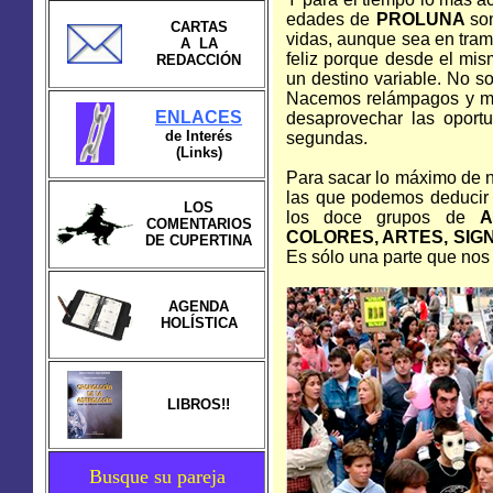
edades de
PROLUNA
so
CARTAS
vidas, aunque sea en tram
A LA
feliz porque desde el mi
REDACCIÓN
un destino variable. No s
Nacemos relámpagos y mor
ENLACES
desaprovechar las oport
de Interés
segundas.
(Links)
Para sacar lo máximo de n
las que podemos deducir 
LOS
los doce grupos de
A
COMENTARIOS
COLORES, ARTES, SIG
DE CUPERTINA
Es sólo una parte que nos 
AGENDA
HOLÍSTICA
LIBROS!!
Busque su pareja