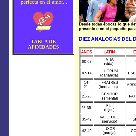
perfecta en el amor...
Desde todas épocas lo que def
presente o en el pequeño pas
DIEZ ANALOGÍAS DEL 
TABLA DE
AFINIDADES
AÑOS
LATIN
E
VITA
00-07
I
(vida)
LUCRUM
07-14
ESC
(ganancia)
14-
FRATRES
ADO
21
(hermanos)
GENITOR
21-28
PAT
(semental)
FILII
28-35
(hijos)
VALETUDO
35-42
S
(servicio)
UXOR
42-49
CO
(pareja)