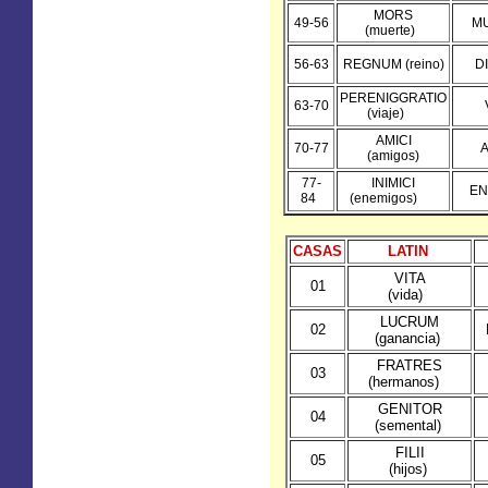
MORS
49-56
M
(muerte)
56-63
REGNUM (reino)
D
PERENIGGRATIO
63-70
(viaje)
AMICI
70-77
(amigos)
77-
INIMICI
EN
84
(enemigos)
CASAS
LATIN
VITA
01
(vida)
LUCRUM
02
(ganancia)
FRATRES
03
(hermanos)
GENITOR
04
(semental)
FILII
05
(hijos)