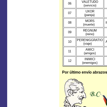
VALETUDO
06
(servicio)
UXOR
07
(pareja)
MORS
08
I
(muerte)
REGNUM
09
(reino)
PERENIGGRATIO
10
(viaje)
AMICI
11
(amigos)
INIMICI
12
(enemigos)
Por último envío abrazos