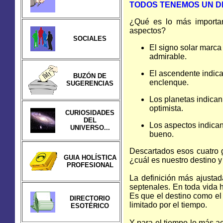
TODOS TENEMOS UN D
¿Qué es lo más important
aspectos?
SOCIALES
El signo solar marca 
admirable.
El ascendente indica 
BUZÓN DE
enclenque.
SUGERENCIAS
Los planetas indican 
optimista.
CURIOSIDADES
DEL
Los aspectos indican
UNIVERSO...
bueno.
Descartados esos cuatro 
GUIA HOLÍSTICA
¿cuál es nuestro destino y
PROFESIONAL
La definición más ajust
septenales. En toda vida 
Es que el destino como el 
DIRECTORIO
limitado por el tiempo.
ESOTÉRICO
Y para el tiempo lo más ac