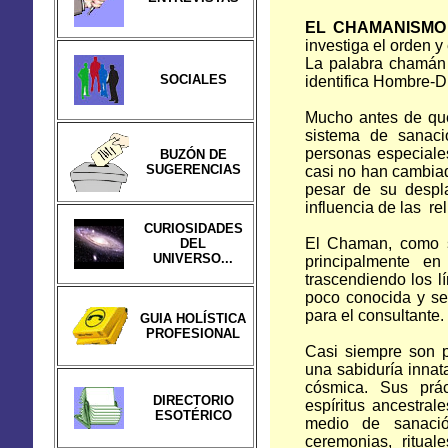
EL CHAMANISM
investiga el orden 
La palabra chamán
SOCIALES
identifica Hombre-D
Mucho antes de que
sistema de sanac
personas especiales
BUZÓN DE
SUGERENCIAS
casi no han cambiad
pesar de su despla
influencia de las re
CURIOSIDADES
El Chaman, como s
DEL
UNIVERSO...
principalmente e
trascendiendo los l
poco conocida y ser
para el consultante.
GUIA HOLÍSTICA
PROFESIONAL
Casi siempre son 
una sabiduría innata
cósmica. Sus prá
DIRECTORIO
espíritus ancestral
ESOTÉRICO
medio de sanaci
ceremonias, ritual