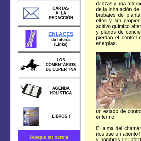
danzas y una altera
CARTAS
de la inhalación de
A LA
brebajes de planta
REDACCIÓN
ellos y sin propi
aditivo químico alte
y planos de concie
ENLACES
pierdan el control
de Interés
energías.
(Links)
LOS
COMENTARIOS
DE CUPERTINA
AGENDA
HOLÍSTICA
un estado de contro
LIBROS!!
enfermo.
El alma del chamán 
nos trae un aliento 
Busque su pareja
y hombros del afec