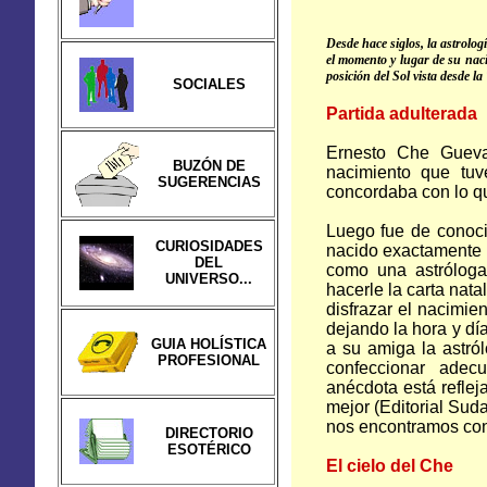
Desde hace siglos, la astrologí
el momento y lugar de su nac
posición del Sol vista desde
la
SOCIALES
Partida adulterada
Ernesto Che Gueva
BUZÓN DE
nacimiento que tu
SUGERENCIAS
concordaba con lo q
Luego fue de conocim
CURIOSIDADES
nacido exactamente u
DEL
como una astróloga
UNIVERSO...
hacerle la carta nata
disfrazar el nacimie
dejando la hora y dí
GUIA HOLÍSTICA
a su amiga la astról
PROFESIONAL
confeccionar adec
anécdota está refle
mejor (Editorial Sud
nos encontramos con 
DIRECTORIO
ESOTÉRICO
El cielo del Che