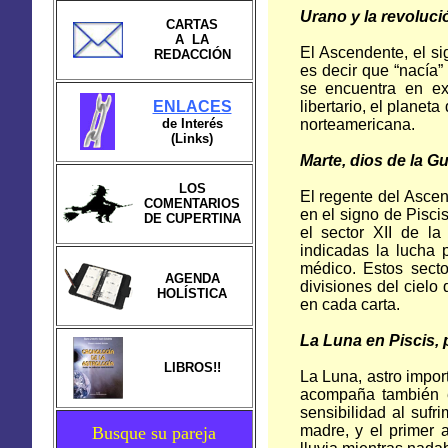
Urano y la revoluci
CARTAS
A LA
El Ascendente, el si
REDACCIÓN
es decir que “nacía”
se encuentra en exa
ENLACES
libertario, el plane
de Interés
norteamericana.
(Links)
Marte, dios de la G
LOS
El regente del Ascen
COMENTARIOS
en el signo de Pisci
DE CUPERTINA
el sector XII de la
indicadas la lucha 
médico. Estos sect
AGENDA
divisiones del cielo
HOLÍSTICA
en cada carta.
La Luna en Piscis, 
LIBROS!!
La Luna, astro impor
acompaña también e
sensibilidad al sufr
madre, y el primer 
Busque su pareja