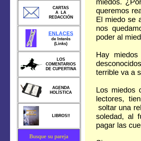
miedos. ¿Por
CARTAS
queremos rea
A LA
REDACCIÓN
El miedo se 
nos quedamo
ENLACES
poder al mie
de Interés
(Links)
Hay miedos 
LOS
desconocidos
COMENTARIOS
DE CUPERTINA
terrible va a
AGENDA
Los miedos c
HOLÍSTICA
lectores, ti
soltar una rel
soledad, al 
LIBROS!!
pagar las cue
Busque su pareja