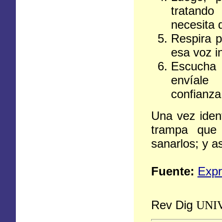
tratando
necesita d
Respira p
esa voz i
Escucha o
envíale
confianza,
Una vez ident
trampa que
sanarlos; y a
Fuente:
Exp
Rev Dig
UNI