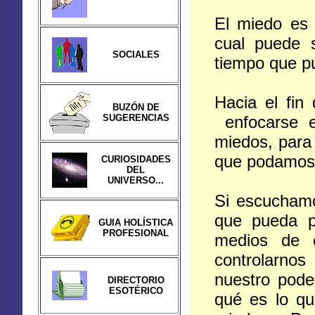
El miedo es 
cual puede 
SOCIALES
tiempo que pu
Hacia el fin
BUZÓN DE
SUGERENCIAS
enfocarse e
miedos, para 
que podamos 
CURIOSIDADES
DEL
UNIVERSO...
Si escuchamo
que pueda p
GUIA HOLÍSTICA
PROFESIONAL
medios de c
controlarnos
nuestro poder
DIRECTORIO
ESOTÉRICO
qué es lo qu