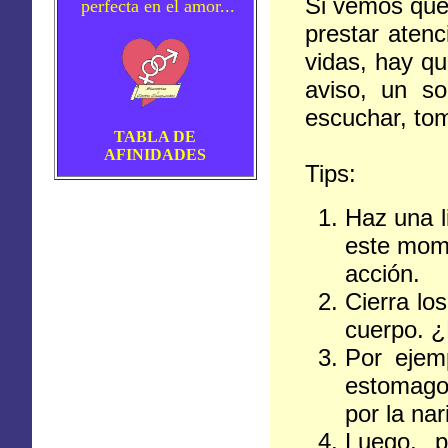
Si vemos que
perfecta en el amor...
prestar aten
vidas, hay q
aviso, un so
escuchar, tom
TABLA DE
AFINIDADES
Tips:
Haz una l
este mome
acción.
Cierra lo
cuerpo. ¿
Por ejemp
estomago,
por la nar
Luego, p