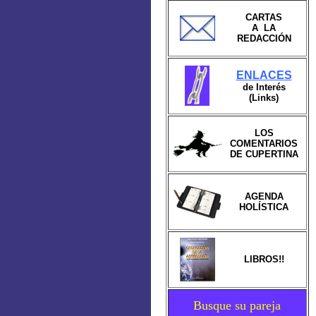
CARTAS
A LA
REDACCIÓN
ENLACES
de Interés
(Links)
LOS
COMENTARIOS
DE CUPERTINA
AGENDA
HOLÍSTICA
LIBROS!!
Busque su pareja