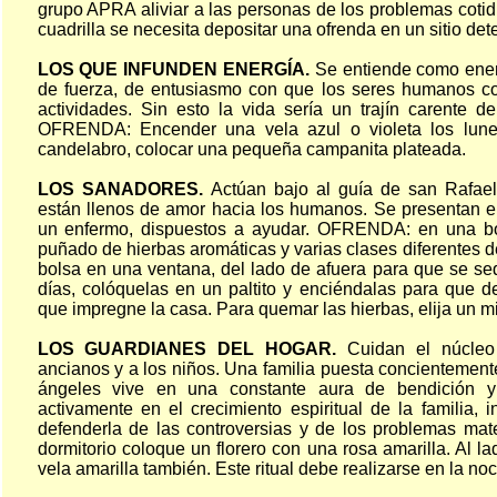
grupo APRA aliviar a las personas de los problemas cotid
cuadrilla se necesita depositar una ofrenda en un sitio de
LOS QUE INFUNDEN ENERGÍA.
Se entiende como energ
de fuerza, de entusiasmo con que los seres humanos c
actividades. Sin esto la vida sería un trajín carente d
OFRENDA: Encender una vela azul o violeta los lunes
candelabro, colocar una pequeña campanita plateada.
LOS SANADORES.
Actúan bajo al guía de san Rafael
están llenos de amor hacia los humanos. Se presentan 
un enfermo, dispuestos a ayudar. OFRENDA: en una bol
puñado de hierbas aromáticas y varias clases diferentes d
bolsa en una ventana, del lado de afuera para que se se
días, colóquelas en un paltito y enciéndalas para que 
que impregne la casa. Para quemar las hierbas, elija un m
LOS GUARDIANES DEL HOGAR.
Cuidan el núcleo 
ancianos y a los niños. Una familia puesta concientement
ángeles vive en una constante aura de bendición y
activamente en el crecimiento espiritual de la familia, 
defenderla de las controversias y de los problemas mat
dormitorio coloque un florero con una rosa amarilla. Al la
vela amarilla también. Este ritual debe realizarse en la n