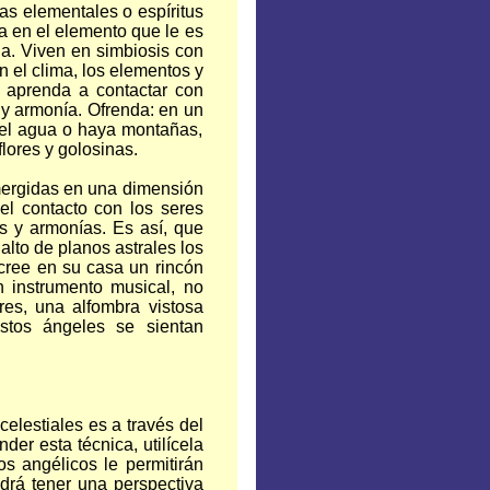
s elementales o espíritus
ja en el elemento que le es
gua. Viven en simbiosis con
n el clima, los elementos y
 aprenda a contactar con
 y armonía. Ofrenda: en un
, el agua o haya montañas,
lores y golosinas.
mergidas en una dimensión
 el contacto con los seres
os y armonías. Es así, que
alto de planos astrales los
 cree en su casa un rincón
n instrumento musical, no
ores, una alfombra vistosa
stos ángeles se sientan
elestiales es a través del
er esta técnica, utilícela
os angélicos le permitirán
drá tener una perspectiva