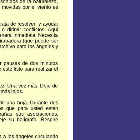
 sonidos de la naturaleza,
 movidas por el viento es
trata de resolver y ayudar
o dirimir conflictos. Aquí
anera inmediata. Necesita
a grabadora (que puede ser
archivo para los ángeles y
er pausas de dos minutos
esté listo para realizar el
 vez. Una vez más. Deje de
 más lejos.
de una hoja. Durante dos
ses que para usted estén
rañas sus asociaciones,
je su bolígrafo. Respire
a a los ángeles circulando