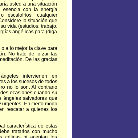
ría usted a una situación
u esencia con la energía
 escalofríos, cualquier
Considere la situación que
su vida (estudios, trabajo,
ergías angélicas para (diga
o a lo mejor la clave para
ón. No trate de forzar las
meditación. De las gracias
ngeles intervienen en
tes a los sucesos de todos
ro no lo son. Al contrario
andes ocasiones cuando su
s ángeles salvadores que
y urgentes. En cierto modo
en rescatar a quienes los
al característica de estas
 debe tratarlos con mucho
 críticas ni aceptan los