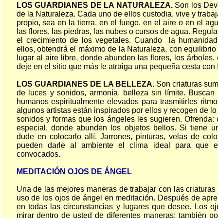
LOS GUARDIANES DE LA NATURALEZA.
Son los Deva
de la Naturaleza. Cada uno de ellos custodia, vive y traba
propio, sea en la tierra, en el fuego, en el aire o en el a
las flores, las piedras, las nubes o cursos de agua. Regula
el crecimiento de los vegetales. Cuando la humanidad
ellos, obtendrá el máximo de la Naturaleza, con equilibrio
lugar al aire libre, donde abunden las flores, los árboles
deje en el sitio que más le atraiga una pequeña cesta con f
LOS GUARDIANES DE LA BELLEZA
. Son criaturas su
de luces y sonidos, armonía, belleza sin límite. Buscan
humanos espiritualmente elevados para trasmitirles ritm
algunos artistas están inspirados por ellos y recogen de lo 
sonidos y formas que los ángeles les sugieren. Ofrenda:
especial, donde abunden los objetos bellos. Si tiene u
dude en colocarlo allí. Jarrones, pinturas, velas de col
pueden darle al ambiente el clima ideal para que e
convocados.
MEDITACIÓN OJOS DE ÁNGEL
Una de las mejores maneras de trabajar con las criaturas c
uso de los ojos de ángel en meditación. Después de aprend
en todas las circunstancias y lugares que desee. Los oj
mirar dentro de usted de diferentes maneras; también po