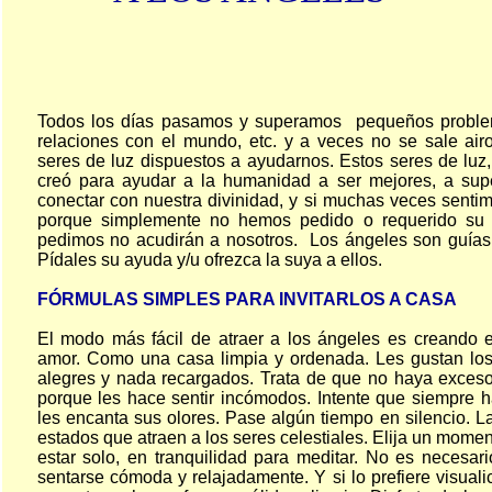
Todos los días pasamos y superamos pequeños problem
relaciones con el mundo, etc. y a veces no se sale air
seres de luz dispuestos a ayudarnos. Estos seres de luz,
creó para ayudar a la humanidad a ser mejores, a super
conectar con nuestra divinidad, y si muchas veces sent
porque simplemente no hemos pedido o requerido su 
pedimos no acudirán a nosotros. Los ángeles son guías
Pídales su ayuda y/u ofrezca la suya a ellos.
FÓRMULAS SIMPLES PARA INVITARLOS A CASA
El modo más fácil de atraer a los ángeles es creando 
amor. Como una casa limpia y ordenada. Les gustan los 
alegres y nada recargados. Trata de que no haya exces
porque les hace sentir incómodos. Intente que siempre h
les encanta sus olores. Pase algún tiempo en silencio. La
estados que atraen a los seres celestiales. Elija un momen
estar solo, en tranquilidad para meditar. No es necesa
sentarse cómoda y relajadamente. Y si lo prefiere visual