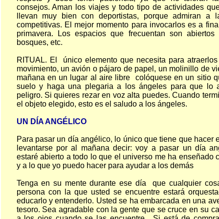
consejos. Aman los viajes y todo tipo de actividades qu
llevan muy bien con deportistas, porque admiran a l
competitivas. El mejor momento para invocarlos es a fina
primavera. Los espacios que frecuentan son abiertos
bosques, etc.
RITUAL. El único elemento que necesita para atraerlos
movimiento, un avión o pájaro de papel, un molinillo de vie
mañana en un lugar al aire libre colóquese en un sitio q
suelo y haga una plegaria a los ángeles para que lo a
peligro. Si quieres rezar en voz alta puedes. Cuando term
el objeto elegido, esto es el saludo a los ángeles.
UN DÍA ANGÉLICO
Para pasar un día angélico, lo único que tiene que hacer e
levantarse por al mañana decir: voy a pasar un día ang
estaré abierto a todo lo que el universo me ha enseñado 
y a lo que yo puedo hacer para ayudar a los demás
Tenga en su mente durante ese día que cualquier cos
persona con la que usted se encuentre estará orquest
educarlo y entenderlo. Usted se ha embarcada en una ave
tesoro. Sea agradable con la gente que se cruce en su c
a los ojos cuando se las encuentre. Si está de compr