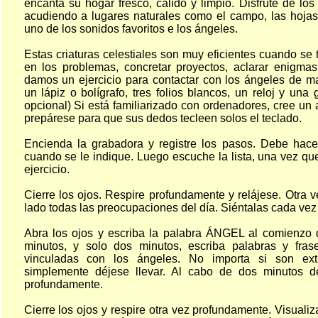
encanta su hogar fresco, cálido y limpio. Disfrute de los
acudiendo a lugares naturales como el campo, las hojas
uno de los sonidos favoritos e los ángeles.
Estas criaturas celestiales son muy eficientes cuando se 
en los problemas, concretar proyectos, aclarar enigmas 
damos un ejercicio para contactar con los ángeles de m
un lápiz o bolígrafo, tres folios blancos, un reloj y un
opcional) Si está familiarizado con ordenadores, cree un 
prepárese para que sus dedos tecleen solos el teclado.
Encienda la grabadora y registre los pasos. Debe hac
cuando se le indique. Luego escuche la lista, una vez que 
ejercicio.
Cierre los ojos. Respire profundamente y relájese. Otra
lado todas las preocupaciones del día. Siéntalas cada vez
Abra los ojos y escriba la palabra ÁNGEL al comienzo 
minutos, y solo dos minutos, escriba palabras y fra
vinculadas con los ángeles. No importa si son ext
simplemente déjese llevar. Al cabo de dos minutos de
profundamente.
Cierre los ojos y respire otra vez profundamente. Visualiz