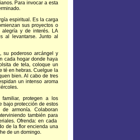
ianos. Para invocar a esta
terminado.
ía espiritual. Es la carga
omienzan sus proyectos o
e alegría y de interés. LA
 al levantarse. Junto al
, su poderoso arcángel y
en cada hogar donde haya
sita de tela, coloque un
e té en hebras. Cuelgue la
quen bien. Al cabo de tres
despidan un intenso aroma
iércoles.
familiar, protegen a los
e bajo protección de estos
 de armonía. Colaboran
interviniendo también para
eriales. Ofrenda: en cada
do de la flor encienda una
oche de un domingo.