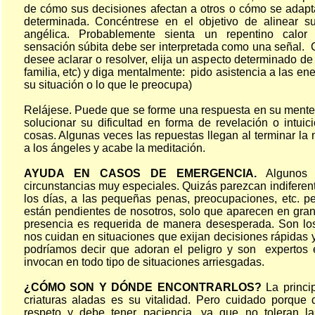
de cómo sus decisiones afectan a otros o cómo se adapta
determinada. Concéntrese en el objetivo de alinear s
angélica. Probablemente sienta un repentino calor o
sensación súbita debe ser interpretada como una señal. 
desee aclarar o resolver, elija un aspecto determinado de 
familia, etc) y diga mentalmente: pido asistencia a las en
su situación o lo que le preocupa)
Relájese. Puede que se forme una respuesta en su mente 
solucionar su dificultad en forma de revelación o intuici
cosas. Algunas veces las repuestas llegan al terminar la 
a los ángeles y acabe la meditación.
AYUDA EN CASOS DE EMERGENCIA.
Algunos á
circunstancias muy especiales. Quizás parezcan indiferen
los días, a las pequeñas penas, preocupaciones, etc. pe
están pendientes de nosotros, solo que aparecen en gr
presencia es requerida de manera desesperada. Son lo
nos cuidan en situaciones que exijan decisiones rápidas 
podríamos decir que adoran el peligro y son expertos 
invocan en todo tipo de situaciones arriesgadas.
¿CÓMO SON Y DÓNDE ENCONTRARLOS?
La princip
criaturas aladas es su vitalidad. Pero cuidado porque
respeto y debe tener paciencia, ya que no toleran las