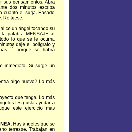
or sus pensamientos. Abra
nte dos minutos escriba
do cuanto el surja. Pasado
e. Relájese.
ualice un ángel tocando su
ba la palabra MENSAJE al
todo lo que se le ocurra,
nutos deje el bolígrafo y
acias `` porque se habrá
de inmediato. Si surge un
uentra algo nuevo? Lo más
proyecto que tenga. Lo más
ángeles les gusta ayudar a
ique este ejercicio más
ÁNEA.
Hay ángeles que se
ano terrestre. Trabajan en