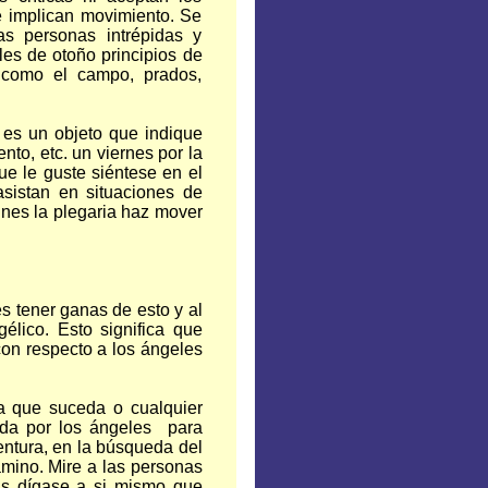
e implican movimiento. Se
as personas intrépidas y
les de otoño principios de
 como el campo, prados,
 es un objeto que indique
nto, etc. un viernes por la
ue le guste siéntese en el
sistan en situaciones de
ines la plegaria haz mover
s tener ganas de esto y al
élico. Esto significa que
con respecto a los ángeles
a que suceda o cualquier
ada por los ángeles para
ntura, en la búsqueda del
amino. Mire a las personas
as dígase a si mismo que