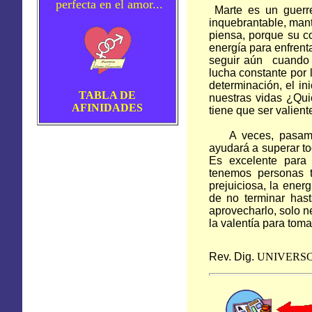
perfecta en el amor...
Marte es un guerre
inquebrantable, mant
piensa, porque su co
energía para enfrenta
seguir aún cuando t
lucha constante por 
determinación, el ini
TABLA DE
nuestras vidas ¿Qui
AFINIDADES
tiene que ser valient
A veces, pasamos m
ayudará a superar to
Es excelente para 
tenemos personas t
prejuiciosa, la ener
de no terminar has
aprovecharlo, solo n
la valentía para tom
Rev. Dig.
UNIVERS