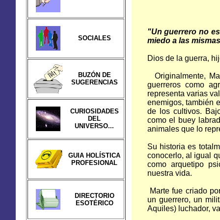
"Un guerrero no es 
SOCIALES
miedo a las mismas
Dios de la guerra, hi
BUZÓN DE
Originalmente, Mart
SUGERENCIAS
guerreros como agri
representa varias va
enemigos, también era
de los cultivos. Ba
CURIOSIDADES
DEL
como el buey labrado
UNIVERSO...
animales que lo repr
Su historia es total
conocerlo, al igual 
GUIA HOLÍSTICA
PROFESIONAL
como arquetipo psi
nuestra vida.
Marte fue criado por
DIRECTORIO
un guerrero, un mili
ESOTÉRICO
Aquiles) luchador, va