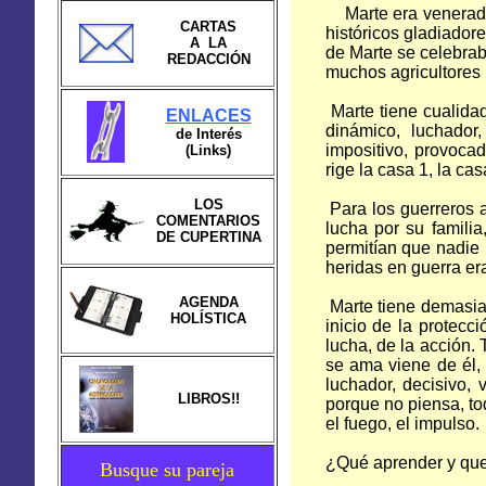
Marte era venerado p
CARTAS
históricos gladiador
A LA
de Marte se celebrab
REDACCIÓN
muchos agricultores 
Marte tiene cualidad
ENLACES
dinámico, luchador, 
de Interés
impositivo, provoca
(Links)
rige la casa 1, la ca
LOS
Para los guerreros 
COMENTARIOS
lucha por su familia
DE CUPERTINA
permitían que nadie 
heridas en guerra er
AGENDA
Marte tiene demasia
HOLÍSTICA
inicio de la protecci
lucha, de la acción. 
se ama viene de él, 
luchador, decisivo, v
LIBROS!!
porque no piensa, to
el fuego, el impulso.
¿Qué aprender y que
Busque su pareja