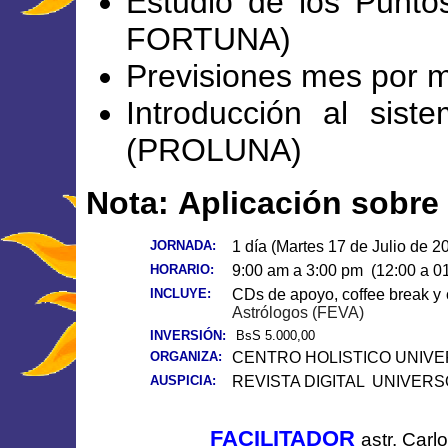
Estudio de los Punt
FORTUNA)
Previsiones mes por 
Introducción al sis
(PROLUNA)
Nota:
Aplicación sobre
JORNADA:
1 día (Martes 17 de Julio de 2
HORARIO:
9:00 am a 3:00 pm (12:00 a 01
INCLUYE:
CDs de apoyo,
coffee break
y
Astrólogos (FEVA)
INVERSIÓN:
BsS 5.000,00
ORGANIZA:
CENTRO HOLISTICO UNIV
AUSPICIA:
REVISTA DIGITAL UNIVERSO
FACILITADOR
astr. Car