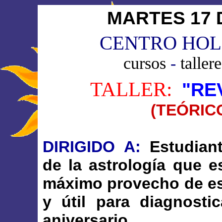
MARTES 17 D
CENTRO HOL
cursos
-
taller
TALLER:
"RE
(TEÓRIC
DIRIGIDO
_
A:
_
Estudiant
de la
astrología que e
máximo provecho de es
y útil para diagnosti
aniversario.