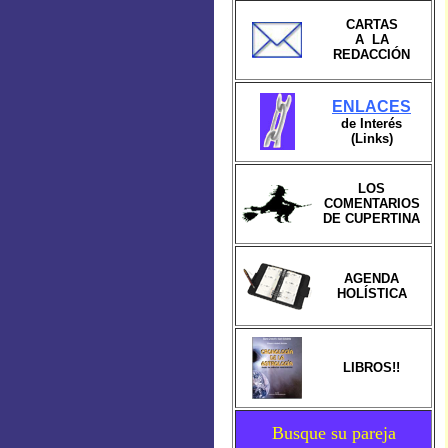
CARTAS
A LA
REDACCIÓN
ENLACES
de Interés
(Links)
LOS
COMENTARIOS
DE CUPERTINA
AGENDA
HOLÍSTICA
LIBROS!!
Busque su pareja