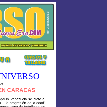
UNIVERSO
ios
 EN CARACAS
pitulo Venezuela se dictó el
a… la progresión de la edad”
Venezolana de Astrólogos en