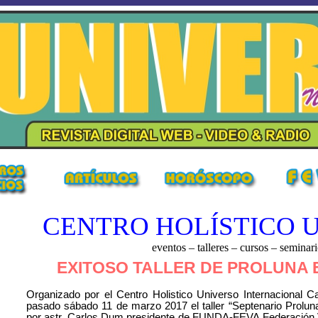
CENTRO HOLÍSTICO 
eventos – talleres – cursos – seminar
EXITOSO TALLER DE PROLUNA
Organizado por el Centro Holistico Universo Internacional Ca
pasado sábado 11 de marzo 2017 el taller “Septenario Prolun
por astr. Carlos Dum presidente de FUNDA-FEVA Federación 