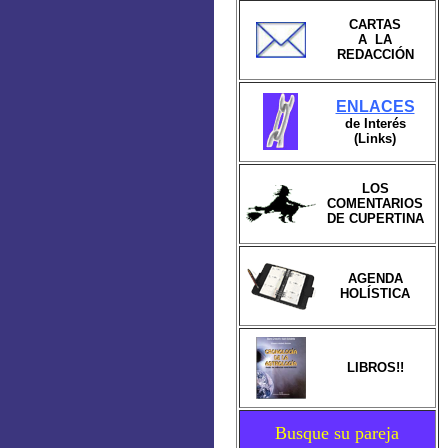
CARTAS
A LA
REDACCIÓN
ENLACES
de Interés
(Links)
LOS
COMENTARIOS
DE CUPERTINA
AGENDA
HOLÍSTICA
LIBROS!!
Busque su pareja