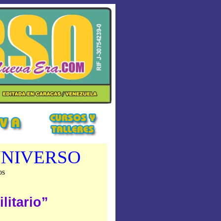
UNIVERSO
os
litario”