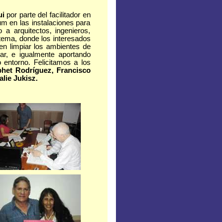
ui
por parte del facilitador en
Dum en las instalaciones para
 a arquitectos, ingenieros,
 tema, donde los interesados
en limpiar los ambientes de
ar, e igualmente aportando
 entorno. Felicitamos a los
het Rodríguez, Francisco
lie Jukisz.