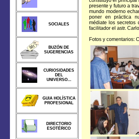
constituyó el principa
presente y futuro a tr
mundo moderno echar l
poner en práctica n
médiate los secretos 
SOCIALES
facilitador el astr. Ca
Fotos y comentarios:
BUZÓN DE
SUGERENCIAS
CURIOSIDADES
DEL
UNIVERSO...
GUIA HOLÍSTICA
PROFESIONAL
DIRECTORIO
ESOTÉRICO