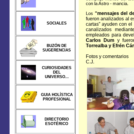
con
la Astro
- mancia.
“mensajes del de
Los
fueron analizados al es
SOCIALES
cartas” ayuden con el 
canalizados mediant
empleados para devela
Carlos Dum
y fuero
Torrealba y Efrén Cá
BUZÓN DE
SUGERENCIAS
Fotos y comentarios
C.J
.
CURIOSIDADES
DEL
UNIVERSO...
GUIA HOLÍSTICA
PROFESIONAL
DIRECTORIO
ESOTÉRICO