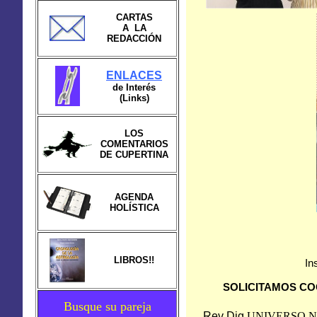
CARTAS
A LA
REDACCIÓN
ENLACES
de Interés
(Links)
LOS
COMENTARIOS
DE CUPERTINA
AGENDA
HOLÍSTICA
LIBROS!!
In
SOLICITAMOS CO
Busque su pareja
Rev Dig
UNIVERSO
N