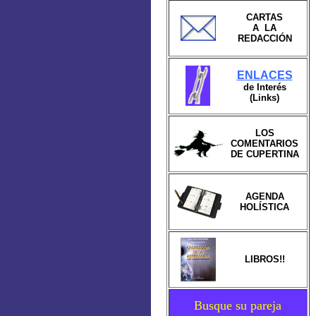
CARTAS
A LA
REDACCIÓN
ENLACES
de Interés
(Links)
LOS
COMENTARIOS
DE CUPERTINA
AGENDA
HOLÍSTICA
LIBROS!!
Busque su pareja