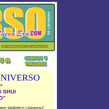
UNIVERSO
os
 SHUI
O”
ntro Holistico Universo”