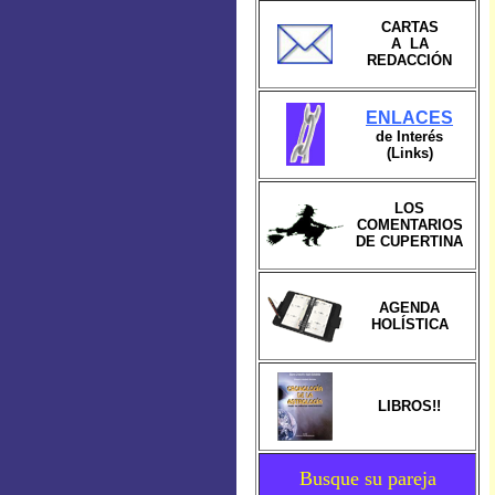
CARTAS
A LA
REDACCIÓN
ENLACES
de Interés
(Links)
LOS
COMENTARIOS
DE CUPERTINA
AGENDA
HOLÍSTICA
LIBROS!!
Busque su pareja