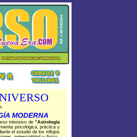
UNIVERSO
s
GÍA MODERNA
urso intensivo de
“Astrología
mienta psicológica, práctica y
nte el estudio de los influjos
ones, potencialidad y físico.