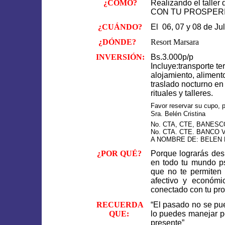
¿CÓMO?
Realizando el tal
CON TU PROSPER
¿CUÁNDO?
El 06, 07 y 08 de Ju
¿DÓNDE?
Resort Marsara
INVERSIÓN:
Bs.3.000p/p
Incluye:transporte t
alojamiento, aliment
traslado nocturno en
rituales y talleres.
Favor reservar su cupo, 
Sra. Belén Cristina
No. CTA, CTE, BANESCO
No. CTA. CTE. BANCO V
A NOMBRE DE: BELEN
¿POR QUÉ?
Porque lograrás des
en todo tu mundo psí
que no te permiten e
afectivo y económi
conectado con tu pros
RECUERDA
“El pasado no se pue
QUE:
lo puedes manejar po
presente”