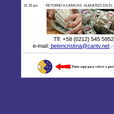
01:30 pm.
RETORNO A CARACAS
ALMUERZO EN EL
Tlf: +58 (0212) 545 595
e-mail:
belencristina@cantv.net
/
Pulse aquí para volver a por